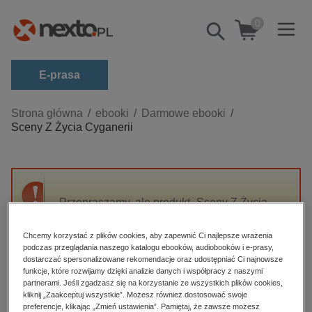
0
Pokaż/schowaj
wyszukiwarkę
E-prasa
Kategorie
Strona główna
ebooki
Darmowe ebooki
Sceny Z Życia Cyganerii
Zobacz wszystkie E-prasa
budownictwo, aranżacja wnętrz
biznesowe, branżowe, gospodarka
Przepraszamy, ale produkt „Sceny Z Życia
darmowe wydania
Cyganerii” nie jest dostępny.
dzienniki
Chcemy korzystać z plików cookies, aby zapewnić Ci najlepsze wrażenia
podczas przeglądania naszego katalogu ebooków, audiobooków i e-prasy,
edukacja
High-contrast mode
dostarczać spersonalizowane rekomendacje oraz udostępniać Ci najnowsze
hobby, sport, rozrywka
funkcje, które rozwijamy dzięki analizie danych i współpracy z naszymi
partnerami. Jeśli zgadzasz się na korzystanie ze wszystkich plików cookies,
Polecane
komputery, internet, technologie, informatyka
kliknij „Zaakceptuj wszystkie”. Możesz również dostosować swoje
preferencje, klikając „Zmień ustawienia”. Pamiętaj, że zawsze możesz