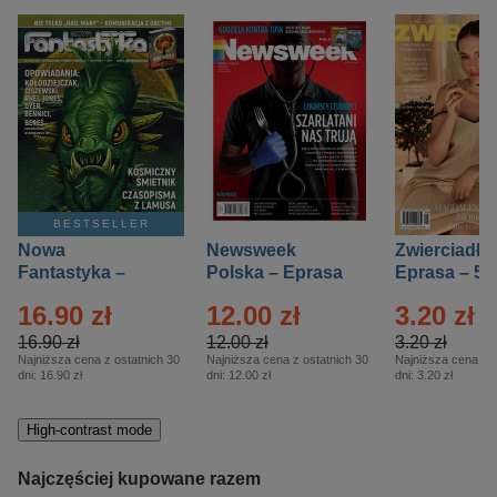
BESTSELLER
Nowa
Newsweek
Zwierciadło
Fantastyka –
Polska – Eprasa
Eprasa – 5/
Eprasa – 5/2026
– 13/2026
16.90 zł
12.00 zł
3.20 zł
16.90 zł
12.00 zł
3.20 zł
Najniższa cena z ostatnich 30
Najniższa cena z ostatnich 30
Najniższa cena z o
dni:
16.90 zł
dni:
12.00 zł
dni:
3.20 zł
High-contrast mode
Najczęściej kupowane razem