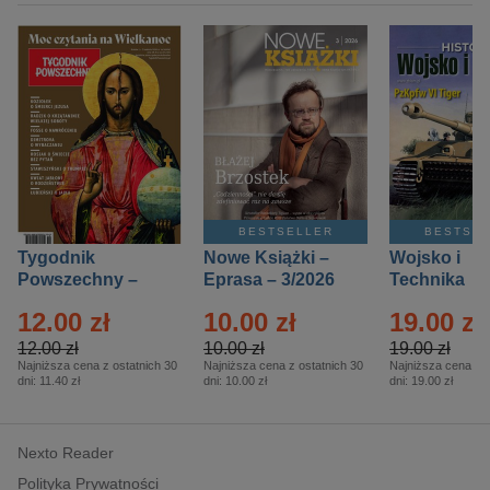
BESTSELLER
BESTSE
Tygodnik
Nowe Książki –
Wojsko i
Powszechny –
Eprasa – 3/2026
Technika
Eprasa – 14/2026
Historia – E
12.00 zł
10.00 zł
19.00 zł
– 2/2026
12.00 zł
10.00 zł
19.00 zł
Najniższa cena z ostatnich 30
Najniższa cena z ostatnich 30
Najniższa cena z o
dni:
11.40 zł
dni:
10.00 zł
dni:
19.00 zł
Nexto Reader
Polityka Prywatności