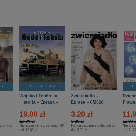
ER
BESTSELLER
B
Wojsko i Technika
Zwierciadło –
Dzienn
6
Historia – Eprasa –
Eprasa – 6/2026
Prawn
2/2026
74/20
19.00 zł
3.20 zł
11.9
19.00 zł
3.20 zł
11.90 z
tnich 30
Najniższa cena z ostatnich 30
Najniższa cena z ostatnich 30
Najniższ
dni:
19.00 zł
dni:
3.20 zł
dni:
11.31