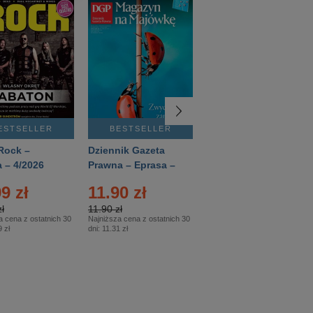
ESTSELLER
BESTSELLER
BESTSELLER
Rock –
Dziennik Gazeta
Świat Wiedzy
 – 4/2026
Prawna – Eprasa –
Historia – Eprasa –
83/2026
2/2026
9 zł
11.90 zł
13.99 zł
ł
11.90 zł
13.99 zł
a cena z ostatnich 30
Najniższa cena z ostatnich 30
Najniższa cena z ostatnich 30
 zł
dni:
11.31 zł
dni:
13.99 zł