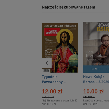
Najczęściej kupowane razem
BESTSELLER
BESTSELL
Technika
Tygodnik
Nowe Książki –
Wojskowa Historia
Powszechny –
Eprasa – 3/202
- Numer specjalny
Eprasa – 14/2026
24.95 zł
12.00 zł
10.00 zł
– Eprasa – 2/2026
24.95 zł
12.00 zł
10.00 zł
Najniższa cena z ostatnich 30
Najniższa cena z ostatnich 30
Najniższa cena z osta
dni:
24.95 zł
dni:
11.40 zł
dni:
10.00 zł