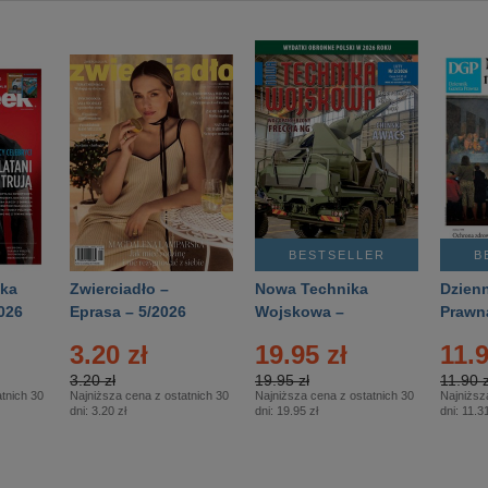
BESTSELLER
B
ka
Zwierciadło –
Nowa Technika
Dzienn
026
Eprasa – 5/2026
Wojskowa –
Prawn
Eprasa – 2/2026
65/20
3.20 zł
19.95 zł
11.9
3.20 zł
19.95 zł
11.90 z
tnich 30
Najniższa cena z ostatnich 30
Najniższa cena z ostatnich 30
Najniższ
dni:
3.20 zł
dni:
19.95 zł
dni:
11.31