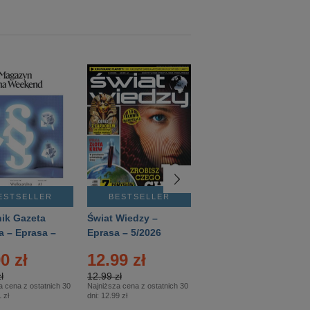
ESTSELLER
BESTSELLER
BESTSELLER
ik Gazeta
Świat Wiedzy –
T3 – Eprasa –
a – Eprasa –
Eprasa – 5/2026
4/2026
26
0 zł
12.99 zł
9.50 zł
ł
12.99 zł
9.50 zł
a cena z ostatnich 30
Najniższa cena z ostatnich 30
Najniższa cena z ostatnich 30
 zł
dni:
12.99 zł
dni:
11.90 zł