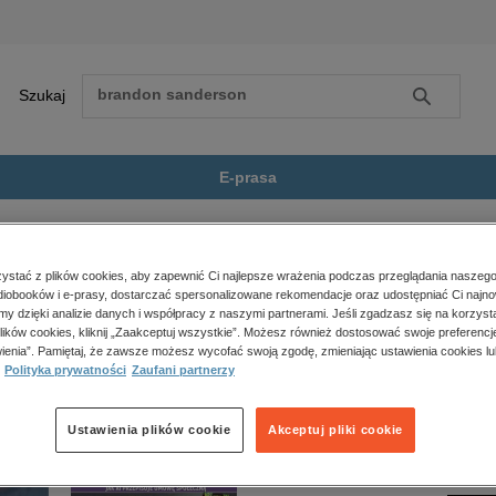
Szukaj
Szukaj
E-prasa
 piękna
Zobacz wszystkie E-prasa
polityka, społeczno-informacyjne
stać z plików cookies, aby zapewnić Ci najlepsze wrażenia podczas przeglądania naszego
iobooków i e-prasy, dostarczać spersonalizowane rekomendacje oraz udostępniać Ci najno
psychologiczne
 nie jest dostępny.
amy dzięki analizie danych i współpracy z naszymi partnerami. Jeśli zgadzasz się na korzyst
inne
lików cookies, kliknij „Zaakceptuj wszystkie”. Możesz również dostosować swoje preferencje
popularno-naukowe
ienia”. Pamiętaj, że zawsze możesz wycofać swoją zgodę, zmieniając ustawienia cookies lu
Polityka prywatności
Zaufani partnerzy
historia
zdrowie
religie
Ustawienia plików cookie
Akceptuj pliki cookie