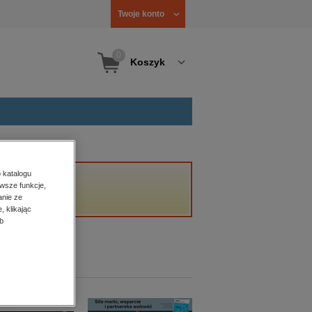
Twoje konto
0
Koszyk
 katalogu
wsze funkcje,
anie ze
, klikając
b