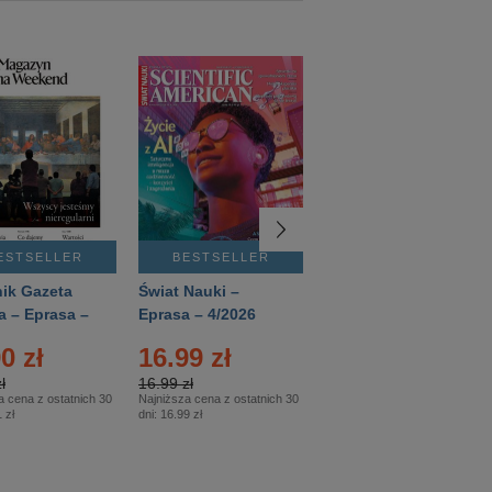
ESTSELLER
BESTSELLER
BESTSELLER
ik Gazeta
Świat Nauki –
Mówią Wieki –
a – Eprasa –
Eprasa – 4/2026
Eprasa – 3/2026
26
0 zł
16.99 zł
12.50 zł
ł
16.99 zł
12.50 zł
a cena z ostatnich 30
Najniższa cena z ostatnich 30
Najniższa cena z ostatnich 30
 zł
dni:
16.99 zł
dni:
12.50 zł