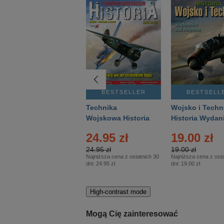
BESTSELLER
BESTSELLER
BESTSELL
Gość Niedzielny -
Technika
Wojsko i Techn
Warszawski –
Wojskowa Historia
Historia Wydan
Eprasa – 14/2026
– Eprasa – 2/2026
Specjalne – Ep
4.00 zł
24.95 zł
19.00 zł
– 2/2026
4.00 zł
24.95 zł
19.00 zł
Najniższa cena z ostatnich 30
Najniższa cena z ostatnich 30
Najniższa cena z osta
dni:
3.80 zł
dni:
24.95 zł
dni:
19.00 zł
High-contrast mode
Mogą Cię zainteresować