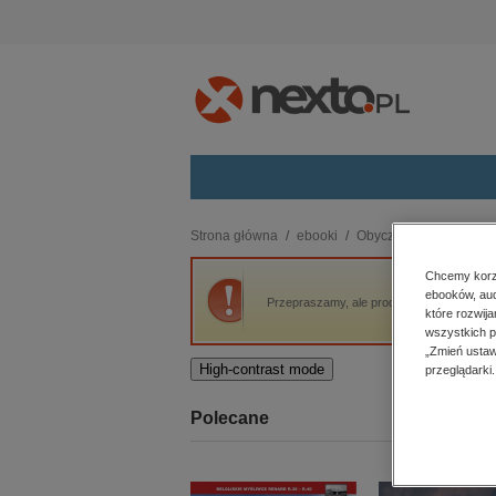
Kategorie
Strona główna
ebooki
Obyczajowe
Siła jej
budownictwo, aranżacja wnętrz
Chcemy korzy
ebooków, aud
biznesowe, branżowe, gospodarka
Przepraszamy, ale produkt „Siła jej piękna”
które rozwij
darmowe wydania
wszystkich p
dzienniki
„Zmień ustaw
High-contrast mode
przeglądarki.
edukacja
hobby, sport, rozrywka
Polecane
komputery, internet, technologie,
informatyka
kobiece, lifestyle, kultura