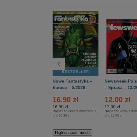
BESTSELLER
BESTSELLER
Deutsch Aktuell –
Nowa Fantastyka –
Newsweek Pols
Eprasa – 2/2026
Eprasa – 5/2026
– Eprasa – 13/2
16.90 zł
12.00 zł
16.90 zł
12.00 zł
Najniższa cena z ostatnich 30
Najniższa cena z osta
dni:
16.90 zł
dni:
12.00 zł
High-contrast mode