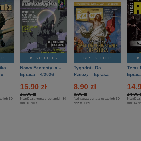
ER
BESTSELLER
BESTSELLER
B
ika
Nowa Fantastyka –
Tygodnik Do
Teraz 
ie
Eprasa – 4/2026
Rzeczy – Eprasa –
Eprasa
rasa
14/2026
16.90 zł
8.90 zł
14.9
16.90 zł
8.90 zł
14.99 z
tnich 30
Najniższa cena z ostatnich 30
Najniższa cena z ostatnich 30
Najniższ
dni:
16.90 zł
dni:
8.90 zł
dni:
14.99