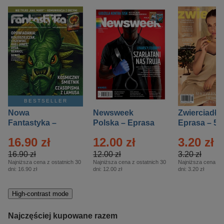
BESTSELLER
Nowa
Newsweek
Zwierciadło
Fantastyka –
Polska – Eprasa
Eprasa – 5/
Eprasa – 5/2026
– 13/2026
16.90 zł
12.00 zł
3.20 zł
16.90 zł
12.00 zł
3.20 zł
Najniższa cena z ostatnich 30
Najniższa cena z ostatnich 30
Najniższa cena z o
dni:
16.90 zł
dni:
12.00 zł
dni:
3.20 zł
High-contrast mode
Najczęściej kupowane razem