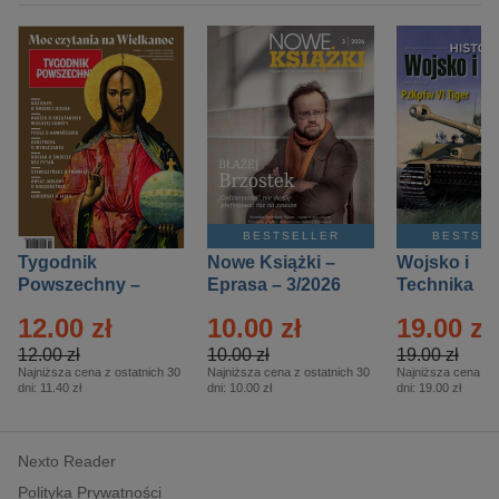
BESTSELLER
BESTSE
Tygodnik
Nowe Książki –
Wojsko i
Powszechny –
Eprasa – 3/2026
Technika
Eprasa – 14/2026
Historia – E
12.00 zł
10.00 zł
19.00 zł
– 2/2026
12.00 zł
10.00 zł
19.00 zł
Najniższa cena z ostatnich 30
Najniższa cena z ostatnich 30
Najniższa cena z o
dni:
11.40 zł
dni:
10.00 zł
dni:
19.00 zł
Nexto Reader
Polityka Prywatności