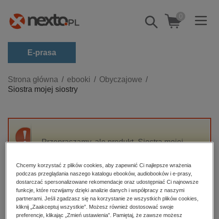
0
Pokaż/schowaj
wyszukiwarkę
E-prasa
Kategorie
Strona główna
ebooki
Obyczajowe
Siostra mojej siostry
Zobacz wszystkie E-prasa
budownictwo, aranżacja wnętrz
biznesowe, branżowe, gospodarka
Przepraszamy, ale produkt „Siostra mojej
darmowe wydania
siostry” nie jest dostępny.
dzienniki
Chcemy korzystać z plików cookies, aby zapewnić Ci najlepsze wrażenia
podczas przeglądania naszego katalogu ebooków, audiobooków i e-prasy,
edukacja
High-contrast mode
dostarczać spersonalizowane rekomendacje oraz udostępniać Ci najnowsze
hobby, sport, rozrywka
funkcje, które rozwijamy dzięki analizie danych i współpracy z naszymi
partnerami. Jeśli zgadzasz się na korzystanie ze wszystkich plików cookies,
Polecane
komputery, internet, technologie, informatyka
kliknij „Zaakceptuj wszystkie”. Możesz również dostosować swoje
preferencje, klikając „Zmień ustawienia”. Pamiętaj, że zawsze możesz