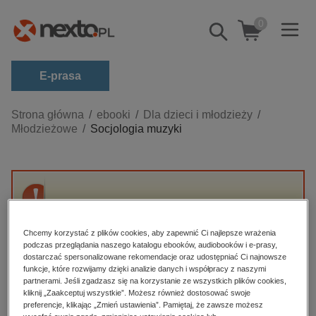
0
Pokaż/schowaj
wyszukiwarkę
E-prasa
Kategorie
Strona główna
ebooki
Dla dzieci i młodzieży
Młodzieżowe
Socjologia muzyki
Zobacz wszystkie E-prasa
budownictwo, aranżacja wnętrz
biznesowe, branżowe, gospodarka
Przepraszamy, ale produkt „Socjologia
darmowe wydania
muzyki” nie jest dostępny.
dzienniki
Chcemy korzystać z plików cookies, aby zapewnić Ci najlepsze wrażenia
podczas przeglądania naszego katalogu ebooków, audiobooków i e-prasy,
edukacja
dostarczać spersonalizowane rekomendacje oraz udostępniać Ci najnowsze
High-contrast mode
funkcje, które rozwijamy dzięki analizie danych i współpracy z naszymi
hobby, sport, rozrywka
partnerami. Jeśli zgadzasz się na korzystanie ze wszystkich plików cookies,
Polecane
kliknij „Zaakceptuj wszystkie”. Możesz również dostosować swoje
komputery, internet, technologie, informatyka
preferencje, klikając „Zmień ustawienia”. Pamiętaj, że zawsze możesz