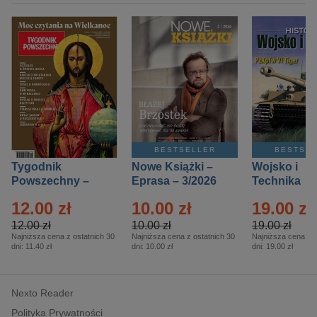
BESTSELLER
BESTSE
Tygodnik
Nowe Książki –
Wojsko i
Powszechny –
Eprasa – 3/2026
Technika
Eprasa – 14/2026
Historia – E
12.00 zł
10.00 zł
19.00 zł
– 2/2026
12.00 zł
10.00 zł
19.00 zł
Najniższa cena z ostatnich 30
Najniższa cena z ostatnich 30
Najniższa cena z o
dni:
11.40 zł
dni:
10.00 zł
dni:
19.00 zł
Nexto Reader
Polityka Prywatności