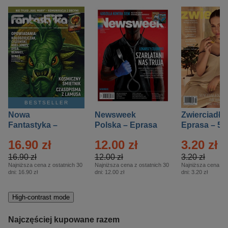
BESTSELLER
Nowa
Newsweek
Zwierciadło
Fantastyka –
Polska – Eprasa
Eprasa – 5/
Eprasa – 5/2026
– 13/2026
16.90 zł
12.00 zł
3.20 zł
16.90 zł
12.00 zł
3.20 zł
Najniższa cena z ostatnich 30
Najniższa cena z ostatnich 30
Najniższa cena z o
dni:
16.90 zł
dni:
12.00 zł
dni:
3.20 zł
High-contrast mode
Najczęściej kupowane razem