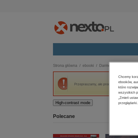
Kategorie
Strona główna
ebooki
Darmowe ebooki
St
budownictwo, aranżacja wnętrz
Chcemy korzy
ebooków, aud
biznesowe, branżowe, gospodarka
Przepraszamy, ale produkt „Staroświeccy Z
które rozwij
darmowe wydania
wszystkich p
dzienniki
„Zmień ustaw
High-contrast mode
przeglądarki.
edukacja
hobby, sport, rozrywka
Polecane
komputery, internet, technologie,
informatyka
kobiece, lifestyle, kultura