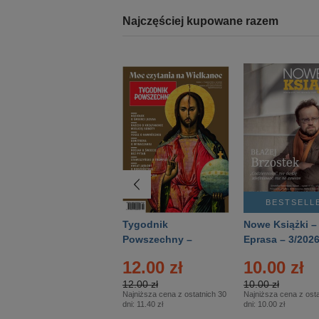
Najczęściej kupowane razem
BESTSELLER
BESTSELL
Technika
Tygodnik
Nowe Książki –
Wojskowa Historia
Powszechny –
Eprasa – 3/202
- Numer specjalny
Eprasa – 14/2026
12.00 zł
10.00 zł
– Eprasa – 2/2026
12.00 zł
10.00 zł
Najniższa cena z ostatnich 30
Najniższa cena z osta
dni:
11.40 zł
dni:
10.00 zł