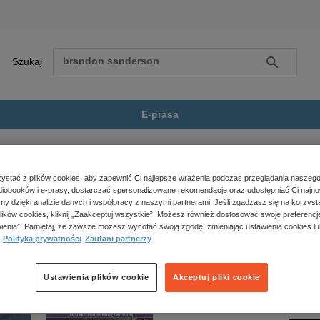
Szukaj
Szukaj
E-prasa
aroświeccy Ziemianie
Zobacz wszystkie E-prasa
polityka, społeczno-informacyjne
stać z plików cookies, aby zapewnić Ci najlepsze wrażenia podczas przeglądania naszego
iobooków i e-prasy, dostarczać spersonalizowane rekomendacje oraz udostępniać Ci najno
psychologiczne
iemianie” nie jest dostępny.
amy dzięki analizie danych i współpracy z naszymi partnerami. Jeśli zgadzasz się na korzyst
inne
lików cookies, kliknij „Zaakceptuj wszystkie”. Możesz również dostosować swoje preferencje
popularno-naukowe
ienia”. Pamiętaj, że zawsze możesz wycofać swoją zgodę, zmieniając ustawienia cookies lu
Polityka prywatności
Zaufani partnerzy
historia
zdrowie
religie
Ustawienia plików cookie
Akceptuj pliki cookie