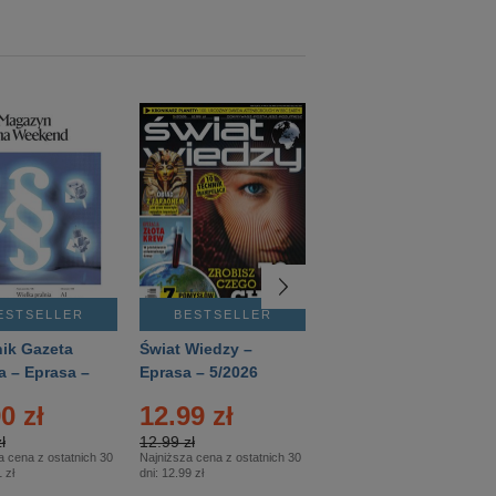
ESTSELLER
BESTSELLER
BESTSELLER
ik Gazeta
Świat Wiedzy –
T3 – Eprasa –
a – Eprasa –
Eprasa – 5/2026
4/2026
26
0 zł
12.99 zł
9.50 zł
ł
12.99 zł
9.50 zł
a cena z ostatnich 30
Najniższa cena z ostatnich 30
Najniższa cena z ostatnich 30
 zł
dni:
12.99 zł
dni:
11.90 zł