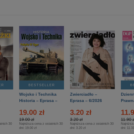
ER
BESTSELLER
B
Wojsko i Technika
Zwierciadło –
Dzienn
6
Historia – Eprasa –
Eprasa – 6/2026
Prawn
2/2026
74/20
19.00 zł
3.20 zł
11.9
19.00 zł
3.20 zł
11.90 z
tnich 30
Najniższa cena z ostatnich 30
Najniższa cena z ostatnich 30
Najniższ
dni:
19.00 zł
dni:
3.20 zł
dni:
11.31