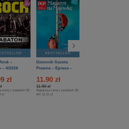
ESTSELLER
BESTSELLER
BESTSELLER
Rock –
Dziennik Gazeta
Świat Wiedzy
 – 4/2026
Prawna – Eprasa –
Historia – Eprasa –
83/2026
2/2026
9 zł
11.90 zł
13.99 zł
ł
11.90 zł
13.99 zł
a cena z ostatnich 30
Najniższa cena z ostatnich 30
Najniższa cena z ostatnich 30
 zł
dni:
11.31 zł
dni:
13.99 zł