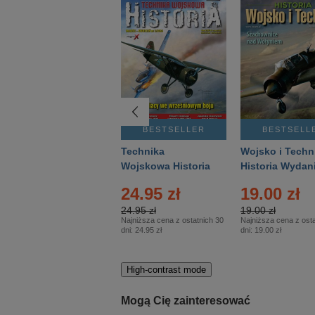
BESTSELLER
BESTSELLER
BESTSELL
Gość Niedzielny -
Technika
Wojsko i Techn
Warszawski –
Wojskowa Historia
Historia Wydan
Eprasa – 14/2026
– Eprasa – 2/2026
Specjalne – Ep
4.00 zł
24.95 zł
19.00 zł
– 2/2026
4.00 zł
24.95 zł
19.00 zł
Najniższa cena z ostatnich 30
Najniższa cena z ostatnich 30
Najniższa cena z osta
dni:
3.80 zł
dni:
24.95 zł
dni:
19.00 zł
High-contrast mode
Mogą Cię zainteresować