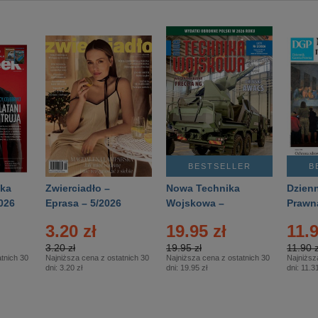
BESTSELLER
B
ka
Zwierciadło –
Nowa Technika
Dzienn
026
Eprasa – 5/2026
Wojskowa –
Prawn
Eprasa – 2/2026
65/20
3.20 zł
19.95 zł
11.9
3.20 zł
19.95 zł
11.90 z
tnich 30
Najniższa cena z ostatnich 30
Najniższa cena z ostatnich 30
Najniższ
dni:
3.20 zł
dni:
19.95 zł
dni:
11.31