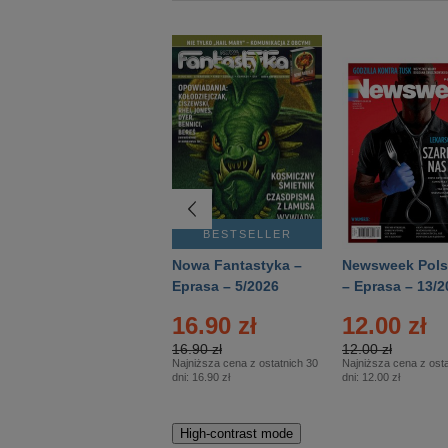
BESTSELLER
BESTSELLER
Deutsch Aktuell –
Nowa Fantastyka –
Newsweek Pols
Eprasa – 2/2026
Eprasa – 5/2026
– Eprasa – 13/2
16.90 zł
12.00 zł
16.90 zł
12.00 zł
Najniższa cena z ostatnich 30
Najniższa cena z osta
dni:
16.90 zł
dni:
12.00 zł
High-contrast mode