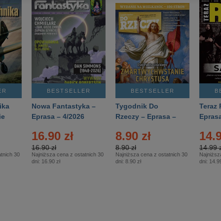
ER
BESTSELLER
BESTSELLER
B
ika
Nowa Fantastyka –
Tygodnik Do
Teraz 
ie
Eprasa – 4/2026
Rzeczy – Eprasa –
Eprasa
rasa
14/2026
16.90 zł
8.90 zł
14.9
16.90 zł
8.90 zł
14.99 z
tnich 30
Najniższa cena z ostatnich 30
Najniższa cena z ostatnich 30
Najniższ
dni:
16.90 zł
dni:
8.90 zł
dni:
14.99