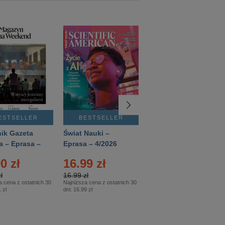
ESTSELLER
BESTSELLER
BESTSELLER
ik Gazeta
Świat Nauki –
Mówią Wieki –
a – Eprasa –
Eprasa – 4/2026
Eprasa – 3/2026
26
0 zł
16.99 zł
12.50 zł
ł
16.99 zł
12.50 zł
a cena z ostatnich 30
Najniższa cena z ostatnich 30
Najniższa cena z ostatnich 30
 zł
dni:
16.99 zł
dni:
12.50 zł