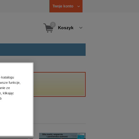
Twoje konto
0
Koszyk
 katalogu
wsze funkcje,
anie ze
, klikając
b