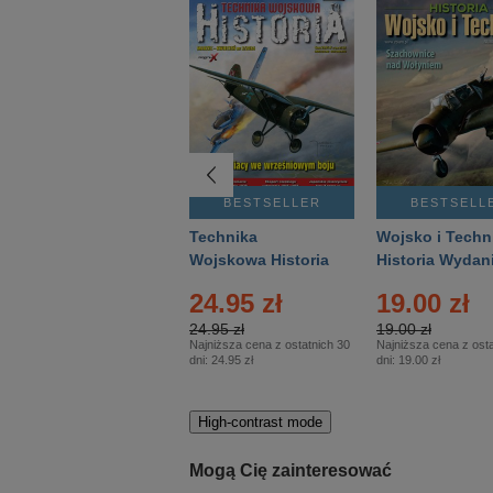
BESTSELLER
BESTSELLER
BESTSELL
Gość Niedzielny -
Technika
Wojsko i Techn
Warszawski –
Wojskowa Historia
Historia Wydan
Eprasa – 14/2026
– Eprasa – 2/2026
Specjalne – Ep
24.95 zł
19.00 zł
– 2/2026
24.95 zł
19.00 zł
Najniższa cena z ostatnich 30
Najniższa cena z osta
dni:
24.95 zł
dni:
19.00 zł
High-contrast mode
Mogą Cię zainteresować