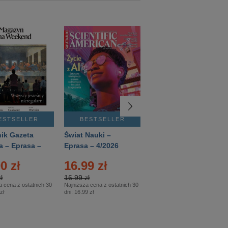
ESTSELLER
BESTSELLER
BESTSELLER
ik Gazeta
Świat Nauki –
Mówią Wieki –
a – Eprasa –
Eprasa – 4/2026
Eprasa – 3/2026
26
0 zł
16.99 zł
12.50 zł
ł
16.99 zł
12.50 zł
a cena z ostatnich 30
Najniższa cena z ostatnich 30
Najniższa cena z ostatnich 30
zł
dni:
16.99 zł
dni:
12.50 zł