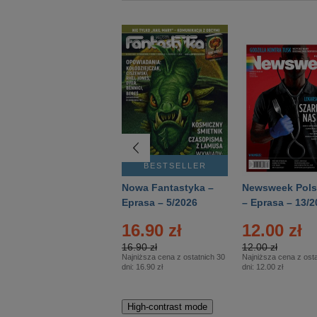
BESTSELLER
BESTSELLER
Deutsch Aktuell –
Nowa Fantastyka –
Newsweek Pols
Eprasa – 2/2026
Eprasa – 5/2026
– Eprasa – 13/2
16.90 zł
12.00 zł
16.90 zł
12.00 zł
Najniższa cena z ostatnich 30
Najniższa cena z osta
dni:
16.90 zł
dni:
12.00 zł
High-contrast mode