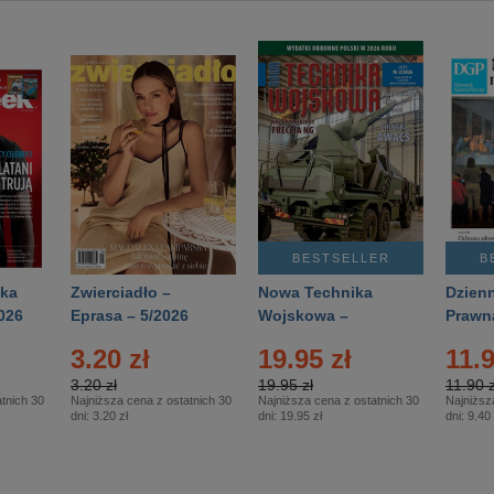
BESTSELLER
B
ka
Zwierciadło –
Nowa Technika
Dzienn
026
Eprasa – 5/2026
Wojskowa –
Prawn
Eprasa – 2/2026
65/20
3.20 zł
19.95 zł
11.9
3.20 zł
19.95 zł
11.90 z
tnich 30
Najniższa cena z ostatnich 30
Najniższa cena z ostatnich 30
Najniższ
dni:
3.20 zł
dni:
19.95 zł
dni:
9.40 