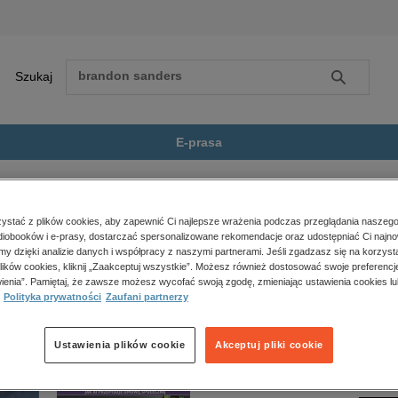
Szukaj
Szukaj
E-prasa
efan Czarniecki
Zobacz wszystkie E-prasa
polityka, społeczno-informacyjne
stać z plików cookies, aby zapewnić Ci najlepsze wrażenia podczas przeglądania naszego
iobooków i e-prasy, dostarczać spersonalizowane rekomendacje oraz udostępniać Ci najno
psychologiczne
ki” nie jest dostępny.
amy dzięki analizie danych i współpracy z naszymi partnerami. Jeśli zgadzasz się na korzyst
inne
lików cookies, kliknij „Zaakceptuj wszystkie”. Możesz również dostosować swoje preferencje
popularno-naukowe
ienia”. Pamiętaj, że zawsze możesz wycofać swoją zgodę, zmieniając ustawienia cookies lu
Polityka prywatności
Zaufani partnerzy
historia
zdrowie
religie
Ustawienia plików cookie
Akceptuj pliki cookie