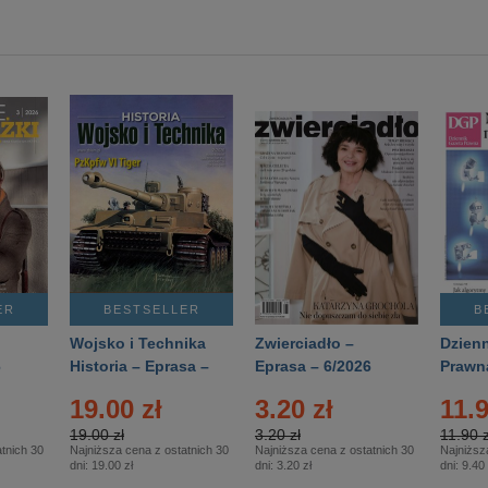
ER
BESTSELLER
B
Wojsko i Technika
Zwierciadło –
Dzienn
6
Historia – Eprasa –
Eprasa – 6/2026
Prawn
2/2026
74/20
19.00 zł
3.20 zł
11.9
19.00 zł
3.20 zł
11.90 z
tnich 30
Najniższa cena z ostatnich 30
Najniższa cena z ostatnich 30
Najniższ
dni:
19.00 zł
dni:
3.20 zł
dni:
9.40 