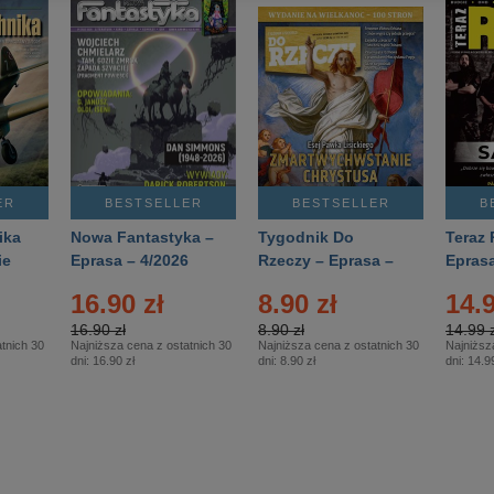
ER
BESTSELLER
BESTSELLER
B
ika
Nowa Fantastyka –
Tygodnik Do
Teraz 
ie
Eprasa – 4/2026
Rzeczy – Eprasa –
Eprasa
rasa
14/2026
16.90 zł
8.90 zł
14.9
16.90 zł
8.90 zł
14.99 z
tnich 30
Najniższa cena z ostatnich 30
Najniższa cena z ostatnich 30
Najniższ
dni:
16.90 zł
dni:
8.90 zł
dni:
14.99