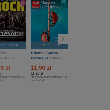
ESTSELLER
BESTSELLER
BESTSELLER
Rock –
Dziennik Gazeta
Świat Wiedzy
 – 4/2026
Prawna – Eprasa –
Historia – Eprasa –
83/2026
2/2026
9 zł
11.90 zł
13.99 zł
ł
11.90 zł
13.99 zł
a cena z ostatnich 30
Najniższa cena z ostatnich 30
Najniższa cena z ostatnich 30
 zł
dni:
9.40 zł
dni:
13.99 zł