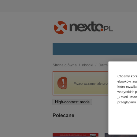
Kategorie
Strona główna
ebooki
Darmowe ebooki
St
budownictwo, aranżacja wnętrz
Chcemy korzy
ebooków, aud
biznesowe, branżowe, gospodarka
Przepraszamy, ale produkt „Stefan Czarniec
które rozwij
darmowe wydania
wszystkich p
dzienniki
„Zmień ustaw
High-contrast mode
przeglądarki.
edukacja
hobby, sport, rozrywka
Polecane
komputery, internet, technologie,
informatyka
kobiece, lifestyle, kultura