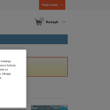
Twoje konto
0
Koszyk
 katalogu
wsze funkcje,
anie ze
, klikając
b