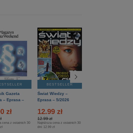
ESTSELLER
BESTSELLER
BESTSELLER
ik Gazeta
Świat Wiedzy –
T3 – Eprasa –
a – Eprasa –
Eprasa – 5/2026
4/2026
26
0 zł
12.99 zł
9.50 zł
ł
12.99 zł
9.50 zł
a cena z ostatnich 30
Najniższa cena z ostatnich 30
Najniższa cena z ostatnich 30
zł
dni:
12.99 zł
dni:
11.90 zł