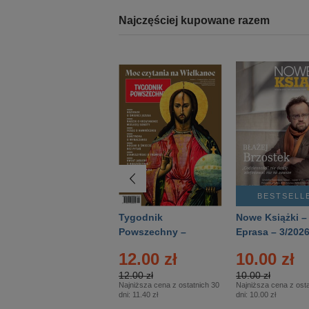
Najczęściej kupowane razem
BESTSELLER
BESTSELL
Technika
Tygodnik
Nowe Książki –
Wojskowa Historia
Powszechny –
Eprasa – 3/202
- Numer specjalny
Eprasa – 14/2026
12.00 zł
10.00 zł
– Eprasa – 2/2026
12.00 zł
10.00 zł
Najniższa cena z ostatnich 30
Najniższa cena z osta
dni:
11.40 zł
dni:
10.00 zł