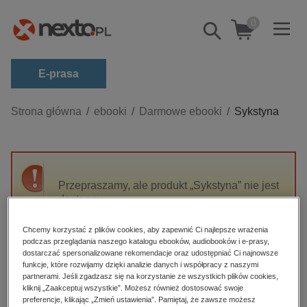
0
Pokaż/schowaj
wyszukiwarkę
E-prasa
Kategorie
Strona główna
ebooki
Darmowe ebooki
Sykstyna
Zobacz wszystkie E-prasa
budownictwo, aranżacja wnętrz
biznesowe, branżowe, gospodarka
Przepraszamy, ale produkt „Sykstyna” nie jest
dostępny.
darmowe wydania
dzienniki
Chcemy korzystać z plików cookies, aby zapewnić Ci najlepsze wrażenia
High-contrast mode
podczas przeglądania naszego katalogu ebooków, audiobooków i e-prasy,
edukacja
dostarczać spersonalizowane rekomendacje oraz udostępniać Ci najnowsze
hobby, sport, rozrywka
funkcje, które rozwijamy dzięki analizie danych i współpracy z naszymi
Polecane
partnerami. Jeśli zgadzasz się na korzystanie ze wszystkich plików cookies,
komputery, internet, technologie, informatyka
kliknij „Zaakceptuj wszystkie”. Możesz również dostosować swoje
preferencje, klikając „Zmień ustawienia”. Pamiętaj, że zawsze możesz