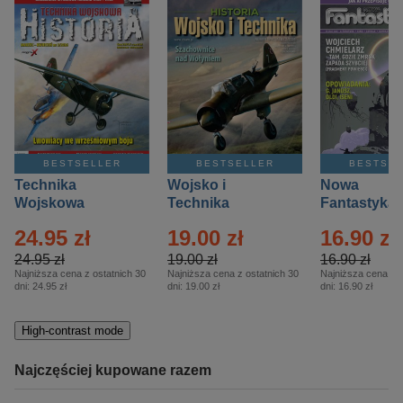
BESTSELLER
BESTSELLER
BESTSE
Technika
Wojsko i
Nowa
Wojskowa
Technika
Fantastyka 
Historia – Eprasa
Historia Wydanie
Eprasa – 4/
24.95 zł
19.00 zł
16.90 zł
– 2/2026
Specjalne –
Eprasa – 2/2026
24.95 zł
19.00 zł
16.90 zł
Najniższa cena z ostatnich 30
Najniższa cena z ostatnich 30
Najniższa cena z o
dni:
24.95 zł
dni:
19.00 zł
dni:
16.90 zł
High-contrast mode
Najczęściej kupowane razem