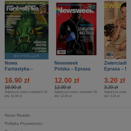
BESTSELLER
Nowa
Newsweek
Zwierciadło
Fantastyka –
Polska – Eprasa
Eprasa – 5/
Eprasa – 5/2026
– 13/2026
16.90 zł
12.00 zł
3.20 zł
16.90 zł
12.00 zł
3.20 zł
Najniższa cena z ostatnich 30
Najniższa cena z ostatnich 30
Najniższa cena z o
dni:
16.90 zł
dni:
12.00 zł
dni:
3.20 zł
Nexto Reader
Polityka Prywatności