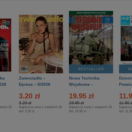
BESTSELLER
B
ka
Zwierciadło –
Nowa Technika
Dzienn
026
Eprasa – 5/2026
Wojskowa –
Prawn
Eprasa – 2/2026
65/20
3.20 zł
19.95 zł
11.9
3.20 zł
19.95 zł
11.90 z
tnich 30
Najniższa cena z ostatnich 30
Najniższa cena z ostatnich 30
Najniższ
dni:
3.20 zł
dni:
19.95 zł
dni:
11.31