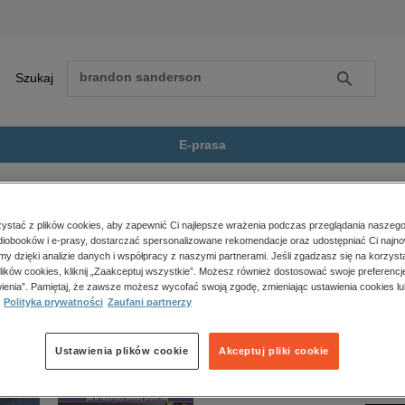
Szukaj
Szukaj
E-prasa
Zobacz wszystkie E-prasa
polityka, społeczno-informacyjne
stać z plików cookies, aby zapewnić Ci najlepsze wrażenia podczas przeglądania naszego
iobooków i e-prasy, dostarczać spersonalizowane rekomendacje oraz udostępniać Ci najno
psychologiczne
dostępny.
amy dzięki analizie danych i współpracy z naszymi partnerami. Jeśli zgadzasz się na korzyst
inne
lików cookies, kliknij „Zaakceptuj wszystkie”. Możesz również dostosować swoje preferencje
popularno-naukowe
ienia”. Pamiętaj, że zawsze możesz wycofać swoją zgodę, zmieniając ustawienia cookies lu
Polityka prywatności
Zaufani partnerzy
historia
zdrowie
religie
Ustawienia plików cookie
Akceptuj pliki cookie