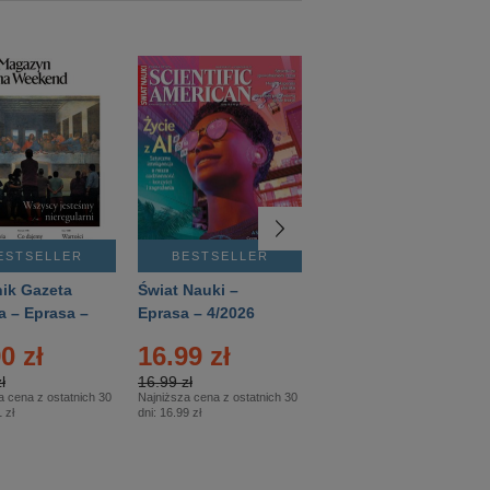
ESTSELLER
BESTSELLER
BESTSELLER
ik Gazeta
Świat Nauki –
Mówią Wieki –
a – Eprasa –
Eprasa – 4/2026
Eprasa – 3/2026
26
0 zł
16.99 zł
12.50 zł
ł
16.99 zł
12.50 zł
a cena z ostatnich 30
Najniższa cena z ostatnich 30
Najniższa cena z ostatnich 30
 zł
dni:
16.99 zł
dni:
12.50 zł