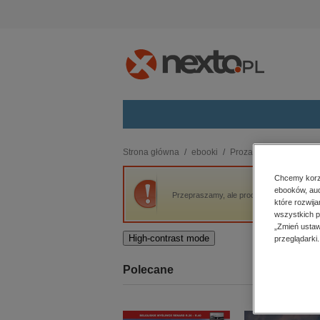
Kategorie
Strona główna
ebooki
Proza
Syn
budownictwo, aranżacja wnętrz
Chcemy korzy
ebooków, aud
biznesowe, branżowe, gospodarka
Przepraszamy, ale produkt „Syn” nie jest 
które rozwij
darmowe wydania
wszystkich p
dzienniki
„Zmień ustaw
High-contrast mode
przeglądarki.
edukacja
hobby, sport, rozrywka
Polecane
komputery, internet, technologie,
informatyka
kobiece, lifestyle, kultura