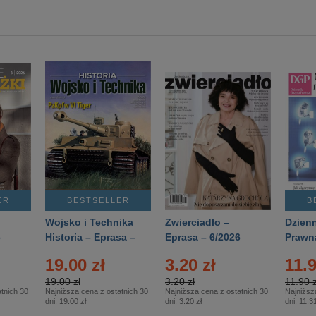
ER
BESTSELLER
B
Wojsko i Technika
Zwierciadło –
Dzienn
6
Historia – Eprasa –
Eprasa – 6/2026
Prawn
2/2026
74/20
19.00 zł
3.20 zł
11.9
19.00 zł
3.20 zł
11.90 z
tnich 30
Najniższa cena z ostatnich 30
Najniższa cena z ostatnich 30
Najniższ
dni:
19.00 zł
dni:
3.20 zł
dni:
11.31