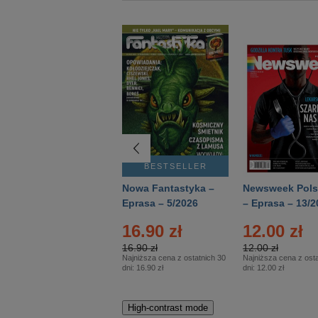
BESTSELLER
BESTSELLER
Deutsch Aktuell –
Nowa Fantastyka –
Newsweek Pols
Eprasa – 2/2026
Eprasa – 5/2026
– Eprasa – 13/2
16.90 zł
12.00 zł
16.90 zł
12.00 zł
Najniższa cena z ostatnich 30
Najniższa cena z osta
dni:
16.90 zł
dni:
12.00 zł
High-contrast mode