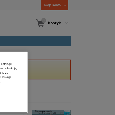
Twoje konto
0
Koszyk
 katalogu
wsze funkcje,
anie ze
, klikając
b