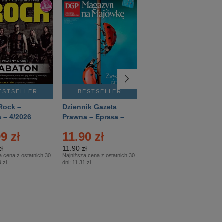
ESTSELLER
BESTSELLER
BESTSELLER
Rock –
Dziennik Gazeta
Świat Wiedzy
 – 4/2026
Prawna – Eprasa –
Historia – Eprasa –
83/2026
2/2026
9 zł
11.90 zł
13.99 zł
ł
11.90 zł
13.99 zł
a cena z ostatnich 30
Najniższa cena z ostatnich 30
Najniższa cena z ostatnich 30
 zł
dni:
11.31 zł
dni:
13.99 zł