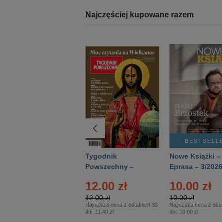
Najczęściej kupowane razem
BESTSELLER
BESTSELL
Technika
Tygodnik
Nowe Książki –
Wojskowa Historia
Powszechny –
Eprasa – 3/202
- Numer specjalny
Eprasa – 14/2026
12.00 zł
10.00 zł
– Eprasa – 2/2026
12.00 zł
10.00 zł
Najniższa cena z ostatnich 30
Najniższa cena z osta
dni:
11.40 zł
dni:
10.00 zł