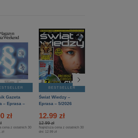
ESTSELLER
BESTSELLER
BESTSELLER
ik Gazeta
Świat Wiedzy –
T3 – Eprasa –
a – Eprasa –
Eprasa – 5/2026
4/2026
26
0 zł
12.99 zł
9.50 zł
ł
12.99 zł
9.50 zł
a cena z ostatnich 30
Najniższa cena z ostatnich 30
Najniższa cena z ostatnich 30
 zł
dni:
12.99 zł
dni:
11.90 zł