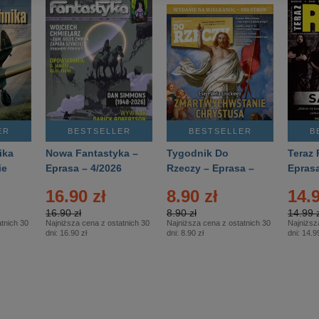
ER
BESTSELLER
BESTSELLER
B
ika
Nowa Fantastyka –
Tygodnik Do
Teraz 
ie
Eprasa – 4/2026
Rzeczy – Eprasa –
Eprasa
rasa
14/2026
16.90 zł
8.90 zł
14.9
16.90 zł
8.90 zł
14.99 z
tnich 30
Najniższa cena z ostatnich 30
Najniższa cena z ostatnich 30
Najniższ
dni:
16.90 zł
dni:
8.90 zł
dni:
14.99