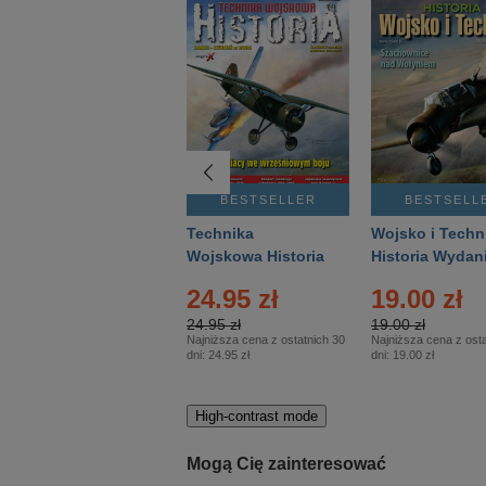
BESTSELLER
BESTSELLER
BESTSELL
Gość Niedzielny -
Technika
Wojsko i Techn
Warszawski –
Wojskowa Historia
Historia Wydan
Eprasa – 14/2026
– Eprasa – 2/2026
Specjalne – Ep
24.95 zł
19.00 zł
– 2/2026
24.95 zł
19.00 zł
Najniższa cena z ostatnich 30
Najniższa cena z osta
dni:
24.95 zł
dni:
19.00 zł
High-contrast mode
Mogą Cię zainteresować