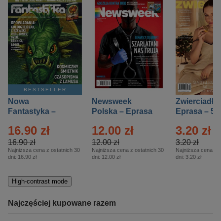
BESTSELLER
Nowa
Newsweek
Zwierciadło
Fantastyka –
Polska – Eprasa
Eprasa – 5/
Eprasa – 5/2026
– 13/2026
16.90 zł
12.00 zł
3.20 zł
16.90 zł
12.00 zł
3.20 zł
Najniższa cena z ostatnich 30
Najniższa cena z ostatnich 30
Najniższa cena z o
dni:
16.90 zł
dni:
12.00 zł
dni:
3.20 zł
High-contrast mode
Najczęściej kupowane razem