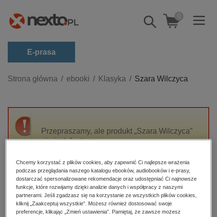
0
Pokaż/schowaj
wyszukiwarkę
E-prasa
Kategorie
Strona główna
ebooki
Klasyka
Szara Wilczyca
Zobacz wszystkie E-prasa
budownictwo, aranżacja wnętrz
biznesowe, branżowe, gospodarka
Przepraszamy, ale produkt „Szara Wilczyca”
nie jest dostępny.
darmowe wydania
dzienniki
Chcemy korzystać z plików cookies, aby zapewnić Ci najlepsze wrażenia
High-contrast mode
podczas przeglądania naszego katalogu ebooków, audiobooków i e-prasy,
edukacja
dostarczać spersonalizowane rekomendacje oraz udostępniać Ci najnowsze
hobby, sport, rozrywka
funkcje, które rozwijamy dzięki analizie danych i współpracy z naszymi
Polecane
partnerami. Jeśli zgadzasz się na korzystanie ze wszystkich plików cookies,
komputery, internet, technologie, informatyka
kliknij „Zaakceptuj wszystkie”. Możesz również dostosować swoje
preferencje, klikając „Zmień ustawienia”. Pamiętaj, że zawsze możesz