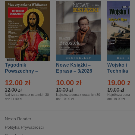
BESTSELLER
BESTSE
Tygodnik
Nowe Książki –
Wojsko i
Powszechny –
Eprasa – 3/2026
Technika
Eprasa – 14/2026
Historia – E
12.00 zł
10.00 zł
19.00 zł
– 2/2026
12.00 zł
10.00 zł
19.00 zł
Najniższa cena z ostatnich 30
Najniższa cena z ostatnich 30
Najniższa cena z o
dni:
11.40 zł
dni:
10.00 zł
dni:
19.00 zł
Nexto Reader
Polityka Prywatności