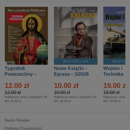
BESTSELLER
BESTSE
Tygodnik
Nowe Książki –
Wojsko i
Powszechny –
Eprasa – 3/2026
Technika
Eprasa – 14/2026
Historia – E
12.00 zł
10.00 zł
19.00 zł
– 2/2026
12.00 zł
10.00 zł
19.00 zł
Najniższa cena z ostatnich 30
Najniższa cena z ostatnich 30
Najniższa cena z o
dni:
11.40 zł
dni:
10.00 zł
dni:
19.00 zł
Nexto Reader
Polityka Prywatności