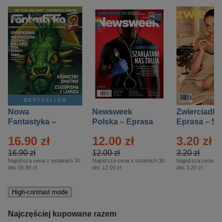
BESTSELLER
Nowa
Newsweek
Zwierciadło
Fantastyka –
Polska – Eprasa
Eprasa – 5/
Eprasa – 5/2026
– 13/2026
16.90 zł
12.00 zł
3.20 zł
16.90 zł
12.00 zł
3.20 zł
Najniższa cena z ostatnich 30
Najniższa cena z ostatnich 30
Najniższa cena z o
dni:
16.90 zł
dni:
12.00 zł
dni:
3.20 zł
High-contrast mode
Najczęściej kupowane razem