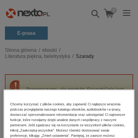
0
Pokaż/schowaj
wyszukiwarkę
E-prasa
Kategorie
Strona główna
ebooki
Literatura piękna, beletrystyka
Szarady
Zobacz wszystkie E-prasa
budownictwo, aranżacja wnętrz
biznesowe, branżowe, gospodarka
Przepraszamy, ale produkt „Szarady” nie jest
darmowe wydania
dostępny.
dzienniki
Chcemy korzystać z plików cookies, aby zapewnić Ci najlepsze wrażenia
podczas przeglądania naszego katalogu ebooków, audiobooków i e-prasy,
edukacja
High-contrast mode
dostarczać spersonalizowane rekomendacje oraz udostępniać Ci najnowsze
hobby, sport, rozrywka
funkcje, które rozwijamy dzięki analizie danych i współpracy z naszymi
partnerami. Jeśli zgadzasz się na korzystanie ze wszystkich plików cookies,
Polecane
komputery, internet, technologie, informatyka
kliknij „Zaakceptuj wszystkie”. Możesz również dostosować swoje
preferencje, klikając „Zmień ustawienia”. Pamiętaj, że zawsze możesz