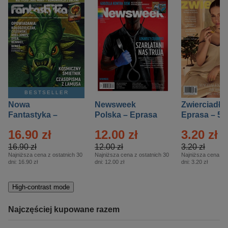
BESTSELLER
Nowa
Newsweek
Zwierciadło
Fantastyka –
Polska – Eprasa
Eprasa – 5/
Eprasa – 5/2026
– 13/2026
16.90 zł
12.00 zł
3.20 zł
16.90 zł
12.00 zł
3.20 zł
Najniższa cena z ostatnich 30
Najniższa cena z ostatnich 30
Najniższa cena z o
dni:
16.90 zł
dni:
12.00 zł
dni:
3.20 zł
High-contrast mode
Najczęściej kupowane razem