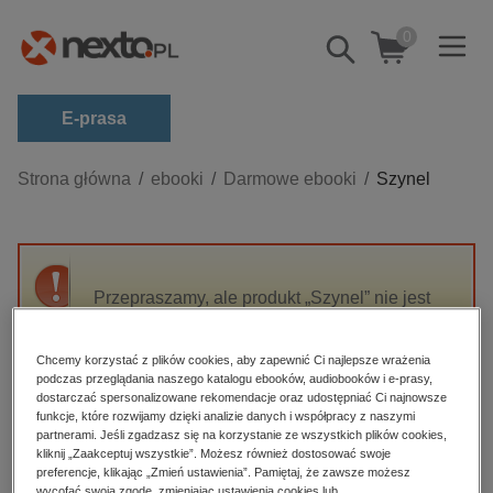
0
Pokaż/schowaj
wyszukiwarkę
E-prasa
Kategorie
Strona główna
ebooki
Darmowe ebooki
Szynel
Zobacz wszystkie E-prasa
budownictwo, aranżacja wnętrz
biznesowe, branżowe, gospodarka
Przepraszamy, ale produkt „Szynel” nie jest
dostępny.
darmowe wydania
dzienniki
Chcemy korzystać z plików cookies, aby zapewnić Ci najlepsze wrażenia
podczas przeglądania naszego katalogu ebooków, audiobooków i e-prasy,
High-contrast mode
edukacja
dostarczać spersonalizowane rekomendacje oraz udostępniać Ci najnowsze
funkcje, które rozwijamy dzięki analizie danych i współpracy z naszymi
hobby, sport, rozrywka
Polecane
partnerami. Jeśli zgadzasz się na korzystanie ze wszystkich plików cookies,
kliknij „Zaakceptuj wszystkie”. Możesz również dostosować swoje
komputery, internet, technologie, informatyka
preferencje, klikając „Zmień ustawienia”. Pamiętaj, że zawsze możesz
wycofać swoją zgodę, zmieniając ustawienia cookies lub