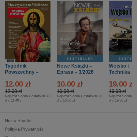
BESTSELLER
BESTSE
Tygodnik
Nowe Książki –
Wojsko i
Powszechny –
Eprasa – 3/2026
Technika
Eprasa – 14/2026
Historia – E
12.00 zł
10.00 zł
19.00 zł
– 2/2026
12.00 zł
10.00 zł
19.00 zł
Najniższa cena z ostatnich 30
Najniższa cena z ostatnich 30
Najniższa cena z o
dni:
11.40 zł
dni:
10.00 zł
dni:
19.00 zł
Nexto Reader
Polityka Prywatności