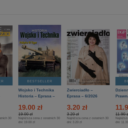
ER
BESTSELLER
B
Wojsko i Technika
Zwierciadło –
Dzienn
6
Historia – Eprasa –
Eprasa – 6/2026
Prawn
2/2026
74/20
19.00 zł
3.20 zł
11.9
19.00 zł
3.20 zł
11.90 z
tnich 30
Najniższa cena z ostatnich 30
Najniższa cena z ostatnich 30
Najniższ
dni:
19.00 zł
dni:
3.20 zł
dni:
11.31