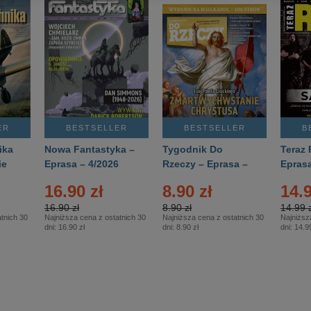
ER
BESTSELLER
BESTSELLER
B
ika
Nowa Fantastyka –
Tygodnik Do
Teraz 
ie
Eprasa – 4/2026
Rzeczy – Eprasa –
Eprasa
rasa
14/2026
16.90 zł
8.90 zł
14.9
16.90 zł
8.90 zł
14.99 z
tnich 30
Najniższa cena z ostatnich 30
Najniższa cena z ostatnich 30
Najniższ
dni:
16.90 zł
dni:
8.90 zł
dni:
14.99