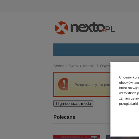
Kategorie
Strona główna
ebooki
Obyczajowe
The Girl
budownictwo, aranżacja wnętrz
Chcemy korzy
ebooków, aud
biznesowe, branżowe, gospodarka
Przepraszamy, ale produkt „The Girl at Bull
które rozwij
darmowe wydania
wszystkich p
dzienniki
„Zmień ustaw
High-contrast mode
przeglądarki.
edukacja
hobby, sport, rozrywka
Polecane
komputery, internet, technologie,
informatyka
kobiece, lifestyle, kultura