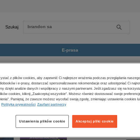
Szukaj
Szukaj
E-prasa
 at Bullet Lake
Zobacz wszystkie E-prasa
polityka, społeczno-informacyjne
stać z plików cookies, aby zapewnić Ci najlepsze wrażenia podczas przeglądania naszego
iobooków i e-prasy, dostarczać spersonalizowane rekomendacje oraz udostępniać Ci najno
psychologiczne
et Lake” nie jest dostępny.
amy dzięki analizie danych i współpracy z naszymi partnerami. Jeśli zgadzasz się na korzyst
inne
lików cookies, kliknij „Zaakceptuj wszystkie”. Możesz również dostosować swoje preferencje
popularno-naukowe
ienia”. Pamiętaj, że zawsze możesz wycofać swoją zgodę, zmieniając ustawienia cookies lu
Polityka prywatności
Zaufani partnerzy
historia
zdrowie
religie
Ustawienia plików cookie
Akceptuj pliki cookie