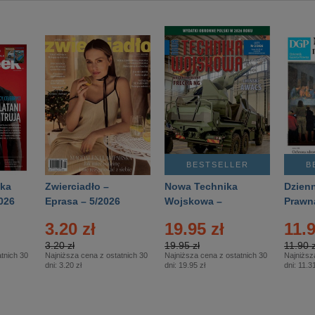
BESTSELLER
B
ka
Zwierciadło –
Nowa Technika
Dzienn
026
Eprasa – 5/2026
Wojskowa –
Prawn
Eprasa – 2/2026
65/20
3.20 zł
19.95 zł
11.9
3.20 zł
19.95 zł
11.90 z
tnich 30
Najniższa cena z ostatnich 30
Najniższa cena z ostatnich 30
Najniższ
dni:
3.20 zł
dni:
19.95 zł
dni:
11.31