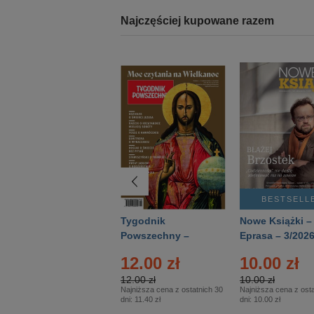
Najczęściej kupowane razem
BESTSELLER
BESTSELL
Technika
Tygodnik
Nowe Książki –
Wojskowa Historia
Powszechny –
Eprasa – 3/202
- Numer specjalny
Eprasa – 14/2026
24.95 zł
12.00 zł
10.00 zł
– Eprasa – 2/2026
24.95 zł
12.00 zł
10.00 zł
Najniższa cena z ostatnich 30
Najniższa cena z ostatnich 30
Najniższa cena z osta
dni:
24.95 zł
dni:
11.40 zł
dni:
10.00 zł