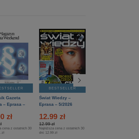
ESTSELLER
BESTSELLER
BESTSELLER
ik Gazeta
Świat Wiedzy –
T3 – Eprasa –
a – Eprasa –
Eprasa – 5/2026
4/2026
26
0 zł
12.99 zł
9.50 zł
ł
12.99 zł
9.50 zł
a cena z ostatnich 30
Najniższa cena z ostatnich 30
Najniższa cena z ostatnich 30
 zł
dni:
12.99 zł
dni:
11.90 zł