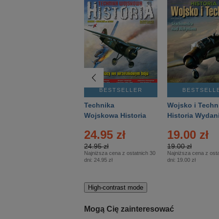
BESTSELLER
BESTSELLER
BESTSELL
Gość Niedzielny -
Technika
Wojsko i Techn
Warszawski –
Wojskowa Historia
Historia Wydan
Eprasa – 14/2026
– Eprasa – 2/2026
Specjalne – Ep
4.00 zł
24.95 zł
19.00 zł
– 2/2026
4.00 zł
24.95 zł
19.00 zł
Najniższa cena z ostatnich 30
Najniższa cena z ostatnich 30
Najniższa cena z osta
dni:
3.80 zł
dni:
24.95 zł
dni:
19.00 zł
High-contrast mode
Mogą Cię zainteresować