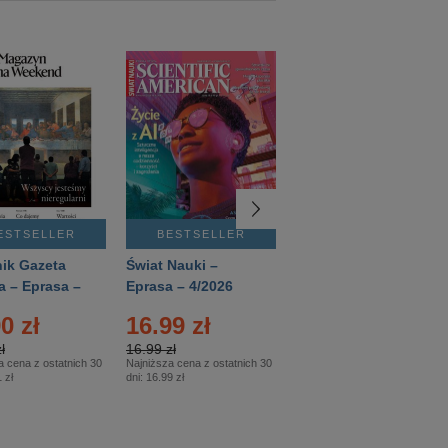
ESTSELLER
BESTSELLER
BESTSELLER
ik Gazeta
Świat Nauki –
Mówią Wieki –
a – Eprasa –
Eprasa – 4/2026
Eprasa – 3/2026
26
0 zł
16.99 zł
12.50 zł
ł
16.99 zł
12.50 zł
a cena z ostatnich 30
Najniższa cena z ostatnich 30
Najniższa cena z ostatnich 30
 zł
dni:
16.99 zł
dni:
12.50 zł