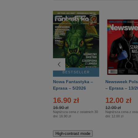
BESTSELLER
BESTSELLER
Deutsch Aktuell –
Nowa Fantastyka –
Newsweek Pols
Eprasa – 2/2026
Eprasa – 5/2026
– Eprasa – 13/2
16.90 zł
12.00 zł
16.90 zł
12.00 zł
Najniższa cena z ostatnich 30
Najniższa cena z osta
dni:
16.90 zł
dni:
12.00 zł
High-contrast mode