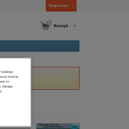
Twoje konto
0
Koszyk
 katalogu
wsze funkcje,
anie ze
, klikając
b