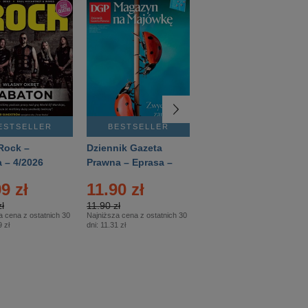
ESTSELLER
BESTSELLER
BESTSELLER
Rock –
Dziennik Gazeta
Świat Wiedzy
 – 4/2026
Prawna – Eprasa –
Historia – Eprasa –
83/2026
2/2026
9 zł
11.90 zł
13.99 zł
ł
11.90 zł
13.99 zł
a cena z ostatnich 30
Najniższa cena z ostatnich 30
Najniższa cena z ostatnich 30
 zł
dni:
11.31 zł
dni:
13.99 zł