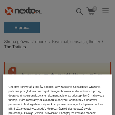
0
Pokaż/schowaj
wyszukiwarkę
E-prasa
Kategorie
Strona główna
ebooki
Kryminał, sensacja, thriller
The Traitors
Zobacz wszystkie E-prasa
budownictwo, aranżacja wnętrz
biznesowe, branżowe, gospodarka
Przepraszamy, ale produkt „The Traitors” nie
darmowe wydania
jest dostępny.
dzienniki
Chcemy korzystać z plików cookies, aby zapewnić Ci najlepsze wrażenia
podczas przeglądania naszego katalogu ebooków, audiobooków i e-prasy,
edukacja
High-contrast mode
dostarczać spersonalizowane rekomendacje oraz udostępniać Ci najnowsze
hobby, sport, rozrywka
funkcje, które rozwijamy dzięki analizie danych i współpracy z naszymi
partnerami. Jeśli zgadzasz się na korzystanie ze wszystkich plików cookies,
Polecane
komputery, internet, technologie, informatyka
kliknij „Zaakceptuj wszystkie”. Możesz również dostosować swoje
preferencje, klikając „Zmień ustawienia”. Pamiętaj, że zawsze możesz