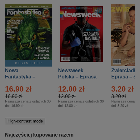
BESTSELLER
Nowa
Newsweek
Zwierciadło
Fantastyka –
Polska – Eprasa
Eprasa – 5/
Eprasa – 5/2026
– 13/2026
16.90 zł
12.00 zł
3.20 zł
16.90 zł
12.00 zł
3.20 zł
Najniższa cena z ostatnich 30
Najniższa cena z ostatnich 30
Najniższa cena z o
dni:
16.90 zł
dni:
12.00 zł
dni:
3.20 zł
High-contrast mode
Najczęściej kupowane razem