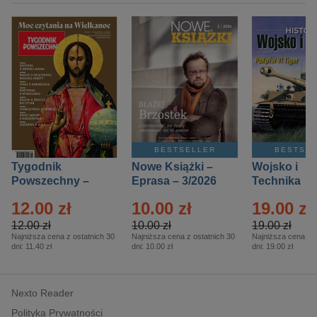
BESTSELLER
BESTSE
Tygodnik
Nowe Książki –
Wojsko i
Powszechny –
Eprasa – 3/2026
Technika
Eprasa – 14/2026
Historia – E
12.00 zł
10.00 zł
19.00 zł
– 2/2026
12.00 zł
10.00 zł
19.00 zł
Najniższa cena z ostatnich 30
Najniższa cena z ostatnich 30
Najniższa cena z o
dni:
11.40 zł
dni:
10.00 zł
dni:
19.00 zł
Nexto Reader
Polityka Prywatności