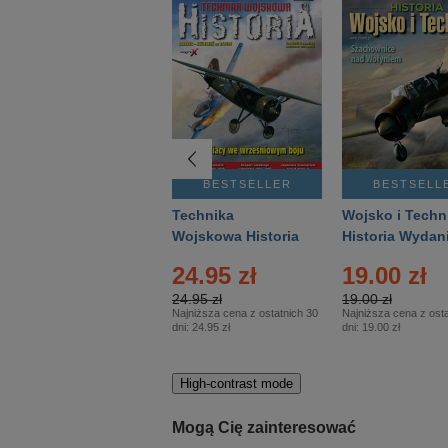
BESTSELLER
BESTSELLER
BESTSELL
Gość Niedzielny -
Technika
Wojsko i Techn
Warszawski –
Wojskowa Historia
Historia Wydan
Eprasa – 14/2026
– Eprasa – 2/2026
Specjalne – Ep
24.95 zł
19.00 zł
– 2/2026
24.95 zł
19.00 zł
Najniższa cena z ostatnich 30
Najniższa cena z osta
dni:
24.95 zł
dni:
19.00 zł
High-contrast mode
Mogą Cię zainteresować