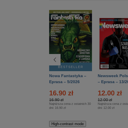
BESTSELLER
BESTSELLER
Deutsch Aktuell –
Nowa Fantastyka –
Newsweek Pols
Eprasa – 2/2026
Eprasa – 5/2026
– Eprasa – 13/2
16.90 zł
12.00 zł
16.90 zł
12.00 zł
Najniższa cena z ostatnich 30
Najniższa cena z osta
dni:
16.90 zł
dni:
12.00 zł
High-contrast mode