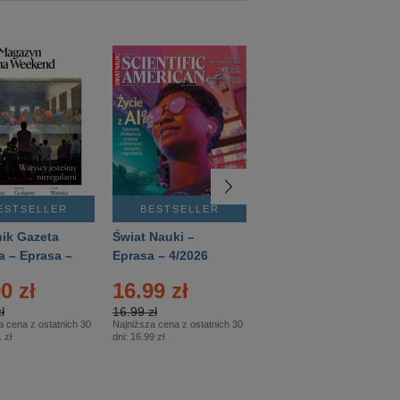
ESTSELLER
BESTSELLER
BESTSELLER
ik Gazeta
Świat Nauki –
Mówią Wieki –
a – Eprasa –
Eprasa – 4/2026
Eprasa – 3/2026
26
0 zł
16.99 zł
12.50 zł
ł
16.99 zł
12.50 zł
a cena z ostatnich 30
Najniższa cena z ostatnich 30
Najniższa cena z ostatnich 30
 zł
dni:
16.99 zł
dni:
12.50 zł