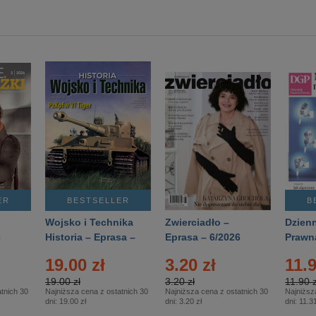
ER
BESTSELLER
B
Wojsko i Technika
Zwierciadło –
Dzienn
6
Historia – Eprasa –
Eprasa – 6/2026
Prawn
2/2026
74/20
19.00 zł
3.20 zł
11.9
19.00 zł
3.20 zł
11.90 z
tnich 30
Najniższa cena z ostatnich 30
Najniższa cena z ostatnich 30
Najniższ
dni:
19.00 zł
dni:
3.20 zł
dni:
11.31