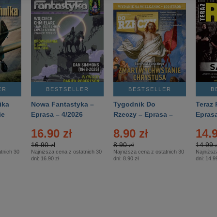
ER
BESTSELLER
BESTSELLER
B
ika
Nowa Fantastyka –
Tygodnik Do
Teraz 
ie
Eprasa – 4/2026
Rzeczy – Eprasa –
Eprasa
rasa
14/2026
16.90 zł
8.90 zł
14.9
16.90 zł
8.90 zł
14.99 z
tnich 30
Najniższa cena z ostatnich 30
Najniższa cena z ostatnich 30
Najniższ
dni:
16.90 zł
dni:
8.90 zł
dni:
14.99