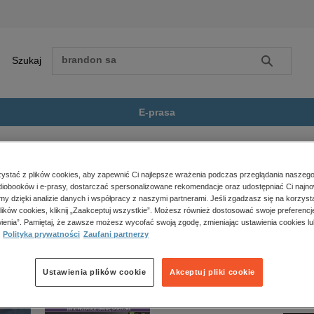
Szukaj
Szukaj
E-prasa
 Other Stori...
Zobacz wszystkie E-prasa
polityka, społeczno-informacyjne
stać z plików cookies, aby zapewnić Ci najlepsze wrażenia podczas przeglądania naszego
iobooków i e-prasy, dostarczać spersonalizowane rekomendacje oraz udostępniać Ci najno
psychologiczne
Other Stories” nie jest dostępny.
amy dzięki analizie danych i współpracy z naszymi partnerami. Jeśli zgadzasz się na korzyst
inne
lików cookies, kliknij „Zaakceptuj wszystkie”. Możesz również dostosować swoje preferencje
popularno-naukowe
ienia”. Pamiętaj, że zawsze możesz wycofać swoją zgodę, zmieniając ustawienia cookies lu
Polityka prywatności
Zaufani partnerzy
historia
zdrowie
religie
Ustawienia plików cookie
Akceptuj pliki cookie