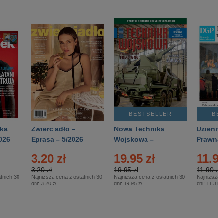
BESTSELLER
B
ka
Zwierciadło –
Nowa Technika
Dzienn
026
Eprasa – 5/2026
Wojskowa –
Prawn
Eprasa – 2/2026
65/20
3.20 zł
19.95 zł
11.9
3.20 zł
19.95 zł
11.90 z
tnich 30
Najniższa cena z ostatnich 30
Najniższa cena z ostatnich 30
Najniższ
dni:
3.20 zł
dni:
19.95 zł
dni:
11.31