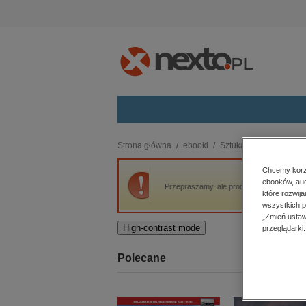
Kategorie
Strona główna
ebooki
Sztuka
The Witch and
budownictwo, aranżacja wnętrz
Chcemy korzy
ebooków, aud
biznesowe, branżowe, gospodarka
Przepraszamy, ale produkt „The Witch and 
które rozwij
darmowe wydania
wszystkich p
dzienniki
„Zmień ustaw
High-contrast mode
przeglądarki.
edukacja
hobby, sport, rozrywka
Polecane
komputery, internet, technologie,
informatyka
kobiece, lifestyle, kultura