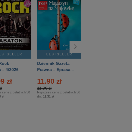
ESTSELLER
BESTSELLER
BESTSELLER
Rock –
Dziennik Gazeta
Świat Wiedzy
 – 4/2026
Prawna – Eprasa –
Historia – Eprasa –
83/2026
2/2026
9 zł
11.90 zł
13.99 zł
ł
11.90 zł
13.99 zł
a cena z ostatnich 30
Najniższa cena z ostatnich 30
Najniższa cena z ostatnich 30
 zł
dni:
11.31 zł
dni:
13.99 zł