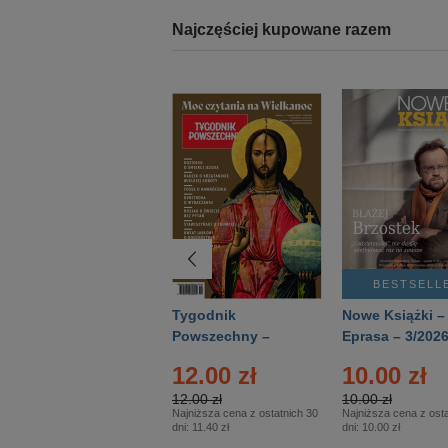
Najczęściej kupowane razem
BESTSELLER
BESTSELL
Technika
Tygodnik
Nowe Książki –
Wojskowa Historia
Powszechny –
Eprasa – 3/202
- Numer specjalny
Eprasa – 14/2026
12.00 zł
10.00 zł
– Eprasa – 2/2026
12.00 zł
10.00 zł
Najniższa cena z ostatnich 30
Najniższa cena z osta
dni:
11.40 zł
dni:
10.00 zł