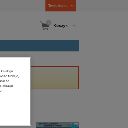
Twoje konto
0
Koszyk
 katalogu
wsze funkcje,
anie ze
, klikając
b