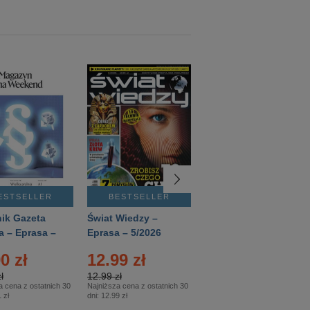
ESTSELLER
BESTSELLER
BESTSELLER
ik Gazeta
Świat Wiedzy –
T3 – Eprasa –
a – Eprasa –
Eprasa – 5/2026
4/2026
26
0 zł
12.99 zł
9.50 zł
ł
12.99 zł
9.50 zł
a cena z ostatnich 30
Najniższa cena z ostatnich 30
Najniższa cena z ostatnich 30
 zł
dni:
12.99 zł
dni:
11.90 zł