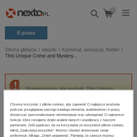
0
Pokaż/schowaj
wyszukiwarkę
E-prasa
Kategorie
Strona główna
ebooki
Kryminał, sensacja, thriller
This Unique Crime and Mystery...
Zobacz wszystkie E-prasa
budownictwo, aranżacja wnętrz
biznesowe, branżowe, gospodarka
Przepraszamy, ale produkt „This Unique
darmowe wydania
Crime and Mystery Collection of E. Phillips
dzienniki
Oppenheim” nie jest dostępny.
Chcemy korzystać z plików cookies, aby zapewnić Ci najlepsze wrażenia
edukacja
podczas przeglądania naszego katalogu ebooków, audiobooków i e-prasy,
dostarczać spersonalizowane rekomendacje oraz udostępniać Ci najnowsze
High-contrast mode
hobby, sport, rozrywka
funkcje, które rozwijamy dzięki analizie danych i współpracy z naszymi
partnerami. Jeśli zgadzasz się na korzystanie ze wszystkich plików cookies,
komputery, internet, technologie, informatyka
kliknij „Zaakceptuj wszystkie”. Możesz również dostosować swoje
Polecane
preferencje, klikając „Zmień ustawienia”. Pamiętaj, że zawsze możesz