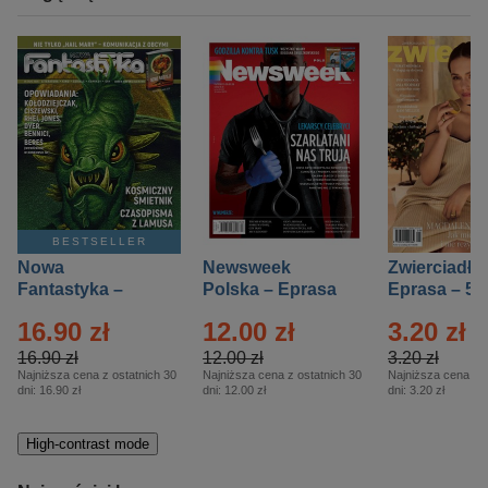
BESTSELLER
Nowa
Newsweek
Zwierciadło
Fantastyka –
Polska – Eprasa
Eprasa – 5/
Eprasa – 5/2026
– 13/2026
16.90 zł
12.00 zł
3.20 zł
16.90 zł
12.00 zł
3.20 zł
Najniższa cena z ostatnich 30
Najniższa cena z ostatnich 30
Najniższa cena z o
dni:
16.90 zł
dni:
12.00 zł
dni:
3.20 zł
High-contrast mode