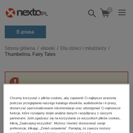
0
Pokaż/schowaj
wyszukiwarkę
E-prasa
Kategorie
Strona główna
ebooki
Dla dzieci i młodzieży
Thumbelina. Fairy Tales
Zobacz wszystkie E-prasa
budownictwo, aranżacja wnętrz
biznesowe, branżowe, gospodarka
Przepraszamy, ale produkt „Thumbelina. Fairy
darmowe wydania
Tales” nie jest dostępny.
dzienniki
Chcemy korzystać z plików cookies, aby zapewnić Ci najlepsze wrażenia
podczas przeglądania naszego katalogu ebooków, audiobooków i e-prasy,
edukacja
dostarczać spersonalizowane rekomendacje oraz udostępniać Ci najnowsze
High-contrast mode
funkcje, które rozwijamy dzięki analizie danych i współpracy z naszymi
hobby, sport, rozrywka
partnerami. Jeśli zgadzasz się na korzystanie ze wszystkich plików cookies,
Polecane
kliknij „Zaakceptuj wszystkie”. Możesz również dostosować swoje
komputery, internet, technologie, informatyka
preferencje, klikając „Zmień ustawienia”. Pamiętaj, że zawsze możesz