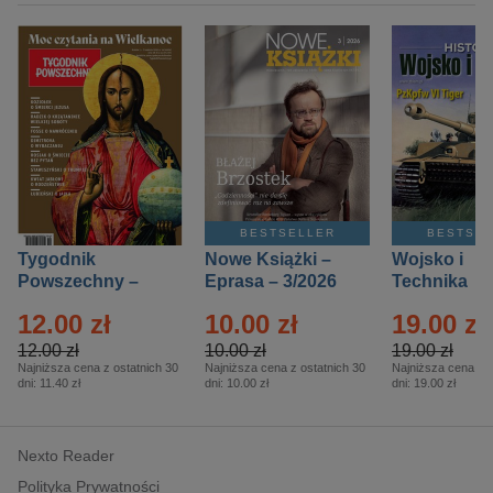
BESTSELLER
BESTSE
Tygodnik
Nowe Książki –
Wojsko i
Powszechny –
Eprasa – 3/2026
Technika
Eprasa – 14/2026
Historia – E
12.00 zł
10.00 zł
19.00 zł
– 2/2026
12.00 zł
10.00 zł
19.00 zł
Najniższa cena z ostatnich 30
Najniższa cena z ostatnich 30
Najniższa cena z o
dni:
11.40 zł
dni:
10.00 zł
dni:
19.00 zł
Nexto Reader
Polityka Prywatności