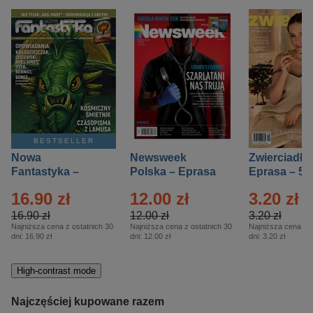
BESTSELLER
Nowa
Newsweek
Zwierciadło
Fantastyka –
Polska – Eprasa
Eprasa – 5/
Eprasa – 5/2026
– 13/2026
16.90 zł
12.00 zł
3.20 zł
16.90 zł
12.00 zł
3.20 zł
Najniższa cena z ostatnich 30
Najniższa cena z ostatnich 30
Najniższa cena z o
dni:
16.90 zł
dni:
12.00 zł
dni:
3.20 zł
High-contrast mode
Najczęściej kupowane razem