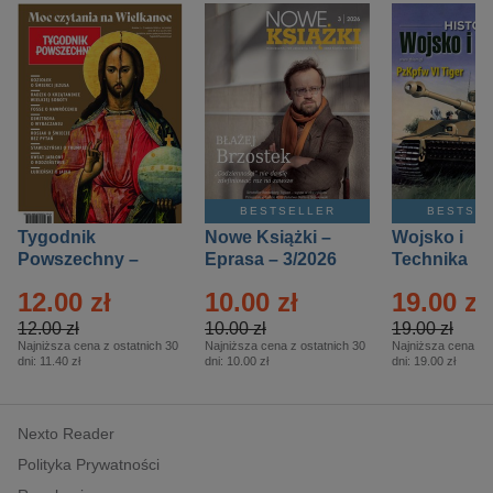
BESTSELLER
BESTSE
Tygodnik
Nowe Książki –
Wojsko i
Powszechny –
Eprasa – 3/2026
Technika
Eprasa – 14/2026
Historia – E
12.00 zł
10.00 zł
19.00 zł
– 2/2026
12.00 zł
10.00 zł
19.00 zł
Najniższa cena z ostatnich 30
Najniższa cena z ostatnich 30
Najniższa cena z o
dni:
11.40 zł
dni:
10.00 zł
dni:
19.00 zł
Nexto Reader
Polityka Prywatności