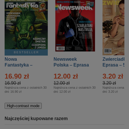
BESTSELLER
Nowa
Newsweek
Zwierciadło
Fantastyka –
Polska – Eprasa
Eprasa – 5/
Eprasa – 5/2026
– 13/2026
16.90 zł
12.00 zł
3.20 zł
16.90 zł
12.00 zł
3.20 zł
Najniższa cena z ostatnich 30
Najniższa cena z ostatnich 30
Najniższa cena z o
dni:
16.90 zł
dni:
12.00 zł
dni:
3.20 zł
High-contrast mode
Najczęściej kupowane razem