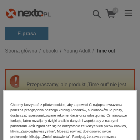
0
Pokaż/schowaj
wyszukiwarkę
E-prasa
Kategorie
Strona główna
ebooki
Young Adult
Time out
Zobacz wszystkie E-prasa
budownictwo, aranżacja wnętrz
biznesowe, branżowe, gospodarka
Przepraszamy, ale produkt „Time out” nie jest
dostępny.
darmowe wydania
dzienniki
Chcemy korzystać z plików cookies, aby zapewnić Ci najlepsze wrażenia
High-contrast mode
podczas przeglądania naszego katalogu ebooków, audiobooków i e-prasy,
edukacja
dostarczać spersonalizowane rekomendacje oraz udostępniać Ci najnowsze
hobby, sport, rozrywka
funkcje, które rozwijamy dzięki analizie danych i współpracy z naszymi
Polecane
partnerami. Jeśli zgadzasz się na korzystanie ze wszystkich plików cookies,
komputery, internet, technologie, informatyka
kliknij „Zaakceptuj wszystkie”. Możesz również dostosować swoje
preferencje, klikając „Zmień ustawienia”. Pamiętaj, że zawsze możesz