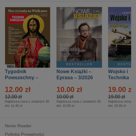
BESTSELLER
BESTSE
Tygodnik
Nowe Książki –
Wojsko i
Powszechny –
Eprasa – 3/2026
Technika
Eprasa – 14/2026
Historia – E
12.00 zł
10.00 zł
19.00 zł
– 2/2026
12.00 zł
10.00 zł
19.00 zł
Najniższa cena z ostatnich 30
Najniższa cena z ostatnich 30
Najniższa cena z o
dni:
11.40 zł
dni:
10.00 zł
dni:
19.00 zł
Nexto Reader
Polityka Prywatności