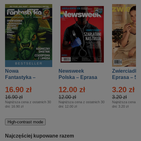
BESTSELLER
Nowa
Newsweek
Zwierciadło
Fantastyka –
Polska – Eprasa
Eprasa – 5/
Eprasa – 5/2026
– 13/2026
16.90 zł
12.00 zł
3.20 zł
16.90 zł
12.00 zł
3.20 zł
Najniższa cena z ostatnich 30
Najniższa cena z ostatnich 30
Najniższa cena z o
dni:
16.90 zł
dni:
12.00 zł
dni:
3.20 zł
High-contrast mode
Najczęściej kupowane razem