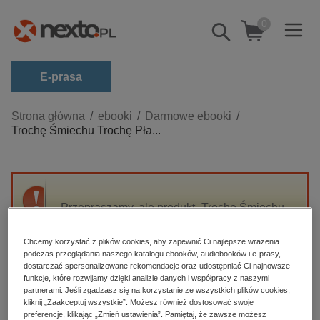
0
Pokaż/schowaj
wyszukiwarkę
E-prasa
Kategorie
Strona główna
ebooki
Darmowe ebooki
Trochę Śmiechu Trochę Pła...
Zobacz wszystkie E-prasa
budownictwo, aranżacja wnętrz
biznesowe, branżowe, gospodarka
Przepraszamy, ale produkt „Trochę Śmiechu
darmowe wydania
Trochę Płaczu” nie jest dostępny.
dzienniki
Chcemy korzystać z plików cookies, aby zapewnić Ci najlepsze wrażenia
podczas przeglądania naszego katalogu ebooków, audiobooków i e-prasy,
edukacja
High-contrast mode
dostarczać spersonalizowane rekomendacje oraz udostępniać Ci najnowsze
hobby, sport, rozrywka
funkcje, które rozwijamy dzięki analizie danych i współpracy z naszymi
partnerami. Jeśli zgadzasz się na korzystanie ze wszystkich plików cookies,
Polecane
komputery, internet, technologie, informatyka
kliknij „Zaakceptuj wszystkie”. Możesz również dostosować swoje
preferencje, klikając „Zmień ustawienia”. Pamiętaj, że zawsze możesz