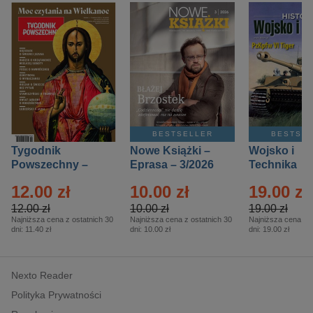
BESTSELLER
BESTSE
Tygodnik
Nowe Książki –
Wojsko i
Powszechny –
Eprasa – 3/2026
Technika
Eprasa – 14/2026
Historia – E
12.00 zł
10.00 zł
19.00 zł
– 2/2026
12.00 zł
10.00 zł
19.00 zł
Najniższa cena z ostatnich 30
Najniższa cena z ostatnich 30
Najniższa cena z o
dni:
11.40 zł
dni:
10.00 zł
dni:
19.00 zł
Nexto Reader
Polityka Prywatności