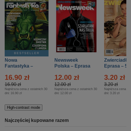
BESTSELLER
Nowa
Newsweek
Zwierciadło
Fantastyka –
Polska – Eprasa
Eprasa – 5/
Eprasa – 5/2026
– 13/2026
16.90 zł
12.00 zł
3.20 zł
16.90 zł
12.00 zł
3.20 zł
Najniższa cena z ostatnich 30
Najniższa cena z ostatnich 30
Najniższa cena z o
dni:
16.90 zł
dni:
12.00 zł
dni:
3.20 zł
High-contrast mode
Najczęściej kupowane razem