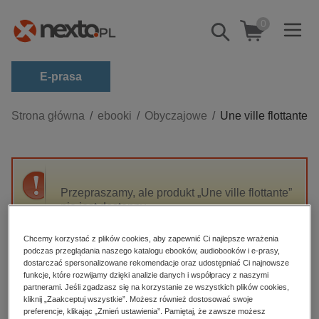
0
Pokaż/schowaj
wyszukiwarkę
E-prasa
Kategorie
Strona główna
ebooki
Obyczajowe
Une ville flottante
Zobacz wszystkie E-prasa
budownictwo, aranżacja wnętrz
biznesowe, branżowe, gospodarka
Przepraszamy, ale produkt „Une ville flottante”
nie jest dostępny.
darmowe wydania
dzienniki
Chcemy korzystać z plików cookies, aby zapewnić Ci najlepsze wrażenia
High-contrast mode
podczas przeglądania naszego katalogu ebooków, audiobooków i e-prasy,
edukacja
dostarczać spersonalizowane rekomendacje oraz udostępniać Ci najnowsze
hobby, sport, rozrywka
funkcje, które rozwijamy dzięki analizie danych i współpracy z naszymi
Polecane
partnerami. Jeśli zgadzasz się na korzystanie ze wszystkich plików cookies,
komputery, internet, technologie, informatyka
kliknij „Zaakceptuj wszystkie”. Możesz również dostosować swoje
preferencje, klikając „Zmień ustawienia”. Pamiętaj, że zawsze możesz