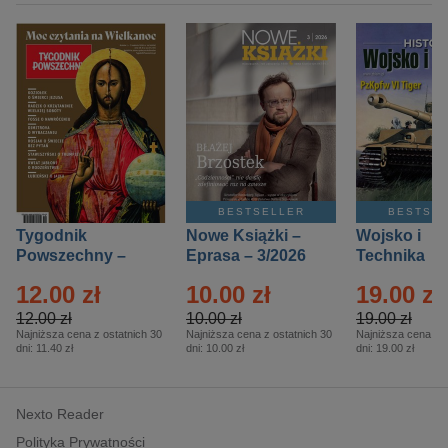
BESTSELLER
BESTSE
Tygodnik
Nowe Książki –
Wojsko i
Powszechny –
Eprasa – 3/2026
Technika
Eprasa – 14/2026
Historia – E
12.00 zł
10.00 zł
19.00 zł
– 2/2026
12.00 zł
10.00 zł
19.00 zł
Najniższa cena z ostatnich 30
Najniższa cena z ostatnich 30
Najniższa cena z o
dni:
11.40 zł
dni:
10.00 zł
dni:
19.00 zł
Nexto Reader
Polityka Prywatności