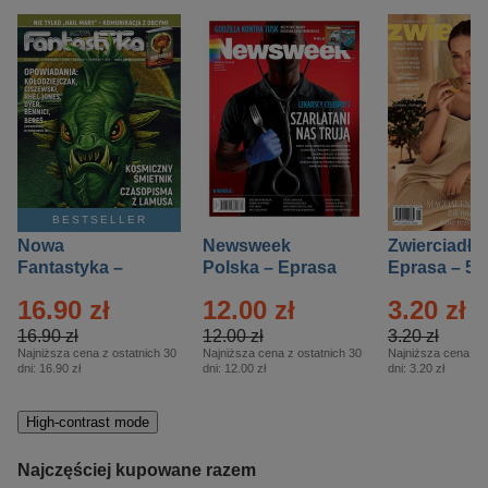
BESTSELLER
Nowa
Newsweek
Zwierciadło
Fantastyka –
Polska – Eprasa
Eprasa – 5/
Eprasa – 5/2026
– 13/2026
16.90 zł
12.00 zł
3.20 zł
16.90 zł
12.00 zł
3.20 zł
Najniższa cena z ostatnich 30
Najniższa cena z ostatnich 30
Najniższa cena z o
dni:
16.90 zł
dni:
12.00 zł
dni:
3.20 zł
High-contrast mode
Najczęściej kupowane razem