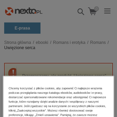
0
Pokaż/schowaj
wyszukiwarkę
E-prasa
Kategorie
Strona główna
ebooki
Romans i erotyka
Romans
Uwięzione serca
Zobacz wszystkie E-prasa
budownictwo, aranżacja wnętrz
biznesowe, branżowe, gospodarka
Przepraszamy, ale produkt „Uwięzione serca”
darmowe wydania
nie jest dostępny.
dzienniki
Chcemy korzystać z plików cookies, aby zapewnić Ci najlepsze wrażenia
podczas przeglądania naszego katalogu ebooków, audiobooków i e-prasy,
edukacja
High-contrast mode
dostarczać spersonalizowane rekomendacje oraz udostępniać Ci najnowsze
hobby, sport, rozrywka
funkcje, które rozwijamy dzięki analizie danych i współpracy z naszymi
partnerami. Jeśli zgadzasz się na korzystanie ze wszystkich plików cookies,
Polecane
komputery, internet, technologie, informatyka
kliknij „Zaakceptuj wszystkie”. Możesz również dostosować swoje
preferencje, klikając „Zmień ustawienia”. Pamiętaj, że zawsze możesz