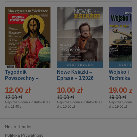
BESTSELLER
BESTSE
Tygodnik
Nowe Książki –
Wojsko i
Powszechny –
Eprasa – 3/2026
Technika
Eprasa – 14/2026
Historia – E
12.00 zł
10.00 zł
19.00 zł
– 2/2026
12.00 zł
10.00 zł
19.00 zł
Najniższa cena z ostatnich 30
Najniższa cena z ostatnich 30
Najniższa cena z o
dni:
11.40 zł
dni:
10.00 zł
dni:
19.00 zł
Nexto Reader
Polityka Prywatności