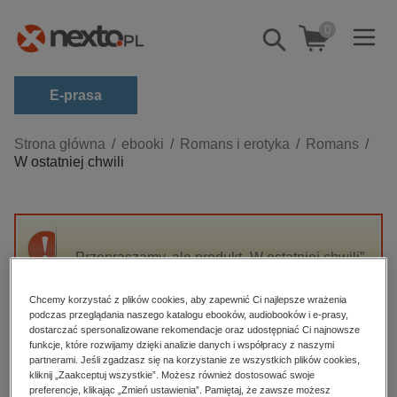
0
Pokaż/schowaj
wyszukiwarkę
E-prasa
Kategorie
Strona główna
ebooki
Romans i erotyka
Romans
W ostatniej chwili
Zobacz wszystkie E-prasa
budownictwo, aranżacja wnętrz
biznesowe, branżowe, gospodarka
Przepraszamy, ale produkt „W ostatniej chwili”
darmowe wydania
nie jest dostępny.
dzienniki
Chcemy korzystać z plików cookies, aby zapewnić Ci najlepsze wrażenia
podczas przeglądania naszego katalogu ebooków, audiobooków i e-prasy,
edukacja
High-contrast mode
dostarczać spersonalizowane rekomendacje oraz udostępniać Ci najnowsze
hobby, sport, rozrywka
funkcje, które rozwijamy dzięki analizie danych i współpracy z naszymi
partnerami. Jeśli zgadzasz się na korzystanie ze wszystkich plików cookies,
Polecane
komputery, internet, technologie, informatyka
kliknij „Zaakceptuj wszystkie”. Możesz również dostosować swoje
preferencje, klikając „Zmień ustawienia”. Pamiętaj, że zawsze możesz