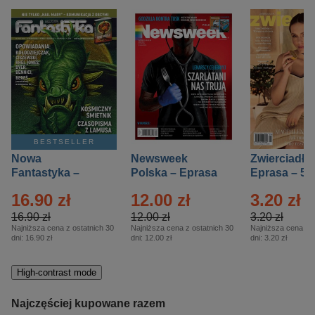
BESTSELLER
Nowa
Newsweek
Zwierciadło
Fantastyka –
Polska – Eprasa
Eprasa – 5/
Eprasa – 5/2026
– 13/2026
16.90 zł
12.00 zł
3.20 zł
16.90 zł
12.00 zł
3.20 zł
Najniższa cena z ostatnich 30
Najniższa cena z ostatnich 30
Najniższa cena z o
dni:
16.90 zł
dni:
12.00 zł
dni:
3.20 zł
High-contrast mode
Najczęściej kupowane razem