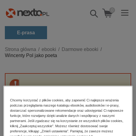
0
Pokaż/schowaj
wyszukiwarkę
E-prasa
Kategorie
Strona główna
ebooki
Darmowe ebooki
Wincenty Pol jako poeta
Zobacz wszystkie E-prasa
budownictwo, aranżacja wnętrz
biznesowe, branżowe, gospodarka
Przepraszamy, ale produkt „Wincenty Pol jako
darmowe wydania
poeta” nie jest dostępny.
dzienniki
Chcemy korzystać z plików cookies, aby zapewnić Ci najlepsze wrażenia
podczas przeglądania naszego katalogu ebooków, audiobooków i e-prasy,
edukacja
dostarczać spersonalizowane rekomendacje oraz udostępniać Ci najnowsze
High-contrast mode
funkcje, które rozwijamy dzięki analizie danych i współpracy z naszymi
hobby, sport, rozrywka
partnerami. Jeśli zgadzasz się na korzystanie ze wszystkich plików cookies,
Polecane
kliknij „Zaakceptuj wszystkie”. Możesz również dostosować swoje
komputery, internet, technologie, informatyka
preferencje, klikając „Zmień ustawienia”. Pamiętaj, że zawsze możesz