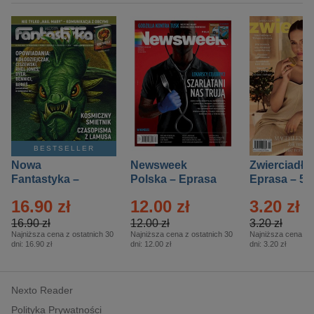
BESTSELLER
Nowa
Newsweek
Zwierciadło
Fantastyka –
Polska – Eprasa
Eprasa – 5/
Eprasa – 5/2026
– 13/2026
16.90 zł
12.00 zł
3.20 zł
16.90 zł
12.00 zł
3.20 zł
Najniższa cena z ostatnich 30
Najniższa cena z ostatnich 30
Najniższa cena z o
dni:
16.90 zł
dni:
12.00 zł
dni:
3.20 zł
Nexto Reader
Polityka Prywatności