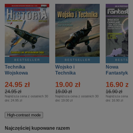
BESTSELLER
BESTSELLER
BESTSE
Technika
Wojsko i
Nowa
Wojskowa
Technika
Fantastyka 
Historia – Eprasa
Historia Wydanie
Eprasa – 4/
24.95 zł
19.00 zł
16.90 zł
– 2/2026
Specjalne –
Eprasa – 2/2026
24.95 zł
19.00 zł
16.90 zł
Najniższa cena z ostatnich 30
Najniższa cena z ostatnich 30
Najniższa cena z o
dni:
24.95 zł
dni:
19.00 zł
dni:
16.90 zł
High-contrast mode
Najczęściej kupowane razem