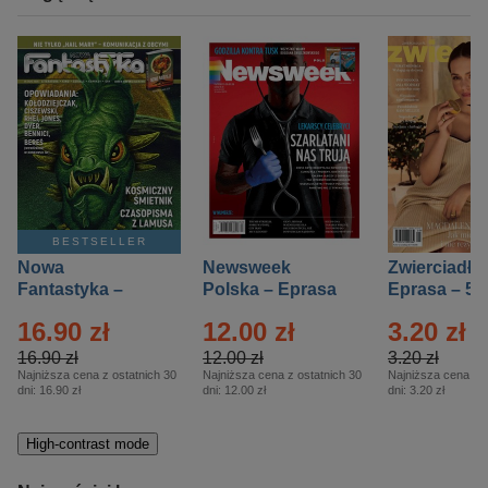
BESTSELLER
Nowa
Newsweek
Zwierciadło
Fantastyka –
Polska – Eprasa
Eprasa – 5/
Eprasa – 5/2026
– 13/2026
16.90 zł
12.00 zł
3.20 zł
16.90 zł
12.00 zł
3.20 zł
Najniższa cena z ostatnich 30
Najniższa cena z ostatnich 30
Najniższa cena z o
dni:
16.90 zł
dni:
12.00 zł
dni:
3.20 zł
High-contrast mode