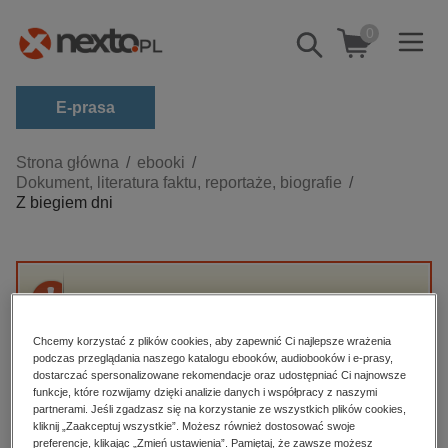
0
Pokaż/schowaj
wyszukiwarkę
E-prasa
Kategorie
Strona główna
ebooki
Dokument, literatura faktu, reportaże, biografie
Zobacz wszystkie E-prasa
Z biegiem dni
budownictwo, aranżacja wnętrz
biznesowe, branżowe, gospodarka
darmowe wydania
Przepraszamy, ale produkt „Z biegiem dni” nie
dzienniki
jest dostępny.
Chcemy korzystać z plików cookies, aby zapewnić Ci najlepsze wrażenia
edukacja
podczas przeglądania naszego katalogu ebooków, audiobooków i e-prasy,
dostarczać spersonalizowane rekomendacje oraz udostępniać Ci najnowsze
High-contrast mode
hobby, sport, rozrywka
funkcje, które rozwijamy dzięki analizie danych i współpracy z naszymi
partnerami. Jeśli zgadzasz się na korzystanie ze wszystkich plików cookies,
komputery, internet, technologie, informatyka
kliknij „Zaakceptuj wszystkie”. Możesz również dostosować swoje
Polecane
preferencje, klikając „Zmień ustawienia”. Pamiętaj, że zawsze możesz