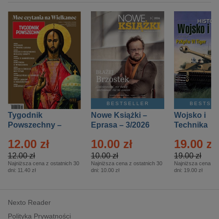
BESTSELLER
BESTSE
Tygodnik
Nowe Książki –
Wojsko i
Powszechny –
Eprasa – 3/2026
Technika
Eprasa – 14/2026
Historia – E
12.00 zł
10.00 zł
19.00 zł
– 2/2026
12.00 zł
10.00 zł
19.00 zł
Najniższa cena z ostatnich 30
Najniższa cena z ostatnich 30
Najniższa cena z o
dni:
11.40 zł
dni:
10.00 zł
dni:
19.00 zł
Nexto Reader
Polityka Prywatności