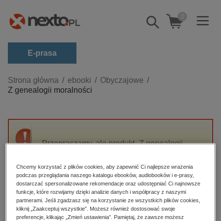
0
Pokaż/schowaj
wyszukiwarkę
E-prasa
Kategorie
Strona główna
ebooki
Obyczajowe
Z genealogii moralności
Zobacz wszystkie E-prasa
budownictwo, aranżacja wnętrz
biznesowe, branżowe, gospodarka
Przepraszamy, ale produkt „Z genealogii
darmowe wydania
moralności” nie jest dostępny.
dzienniki
Chcemy korzystać z plików cookies, aby zapewnić Ci najlepsze wrażenia
podczas przeglądania naszego katalogu ebooków, audiobooków i e-prasy,
edukacja
High-contrast mode
dostarczać spersonalizowane rekomendacje oraz udostępniać Ci najnowsze
hobby, sport, rozrywka
funkcje, które rozwijamy dzięki analizie danych i współpracy z naszymi
partnerami. Jeśli zgadzasz się na korzystanie ze wszystkich plików cookies,
Polecane
komputery, internet, technologie, informatyka
kliknij „Zaakceptuj wszystkie”. Możesz również dostosować swoje
preferencje, klikając „Zmień ustawienia”. Pamiętaj, że zawsze możesz