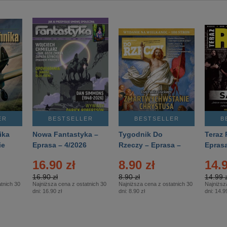
ER
BESTSELLER
BESTSELLER
B
ika
Nowa Fantastyka –
Tygodnik Do
Teraz 
ie
Eprasa – 4/2026
Rzeczy – Eprasa –
Eprasa
rasa
14/2026
16.90 zł
8.90 zł
14.9
16.90 zł
8.90 zł
14.99 z
tnich 30
Najniższa cena z ostatnich 30
Najniższa cena z ostatnich 30
Najniższ
dni:
16.90 zł
dni:
8.90 zł
dni:
14.99