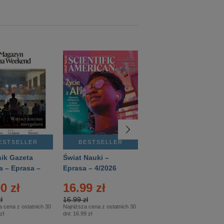
ESTSELLER
BESTSELLER
BESTSELLER
ik Gazeta
Świat Nauki –
Mówią Wieki –
a – Eprasa –
Eprasa – 4/2026
Eprasa – 3/2026
26
0 zł
16.99 zł
12.50 zł
ł
16.99 zł
12.50 zł
a cena z ostatnich 30
Najniższa cena z ostatnich 30
Najniższa cena z ostatnich 30
zł
dni:
16.99 zł
dni:
12.50 zł