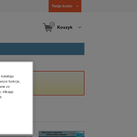
Twoje konto
0
Koszyk
 katalogu
wsze funkcje,
anie ze
, klikając
b