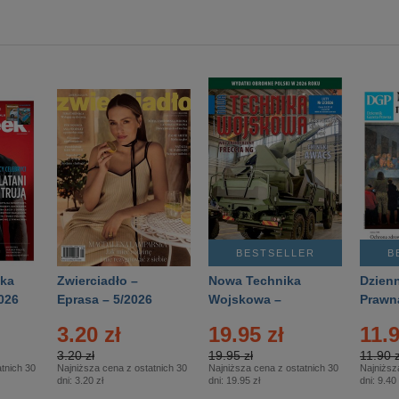
BESTSELLER
B
ka
Zwierciadło –
Nowa Technika
Dzienn
026
Eprasa – 5/2026
Wojskowa –
Prawn
Eprasa – 2/2026
65/20
3.20 zł
19.95 zł
11.9
3.20 zł
19.95 zł
11.90 z
tnich 30
Najniższa cena z ostatnich 30
Najniższa cena z ostatnich 30
Najniższ
dni:
3.20 zł
dni:
19.95 zł
dni:
9.40 