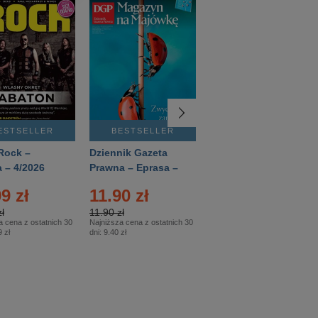
ESTSELLER
BESTSELLER
BESTSELLER
Rock –
Dziennik Gazeta
Świat Wiedzy
 – 4/2026
Prawna – Eprasa –
Historia – Eprasa –
83/2026
2/2026
9 zł
11.90 zł
13.99 zł
ł
11.90 zł
13.99 zł
a cena z ostatnich 30
Najniższa cena z ostatnich 30
Najniższa cena z ostatnich 30
 zł
dni:
9.40 zł
dni:
13.99 zł