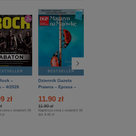
ESTSELLER
BESTSELLER
BESTSELLER
Rock –
Dziennik Gazeta
Świat Wiedzy
 – 4/2026
Prawna – Eprasa –
Historia – Eprasa –
83/2026
2/2026
9 zł
11.90 zł
13.99 zł
ł
11.90 zł
13.99 zł
a cena z ostatnich 30
Najniższa cena z ostatnich 30
Najniższa cena z ostatnich 30
 zł
dni:
9.40 zł
dni:
13.99 zł