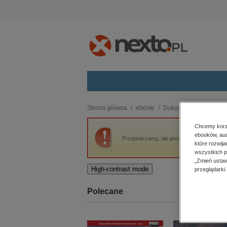
Kategorie
Strona główna
ebooki
Dokument, literatura fak
budownictwo, aranżacja wnętrz
Chcemy korzy
ebooków, aud
biznesowe, branżowe, gospodarka
Przepraszamy, ale produkt „Z wojskami Mene
które rozwij
darmowe wydania
wszystkich p
dzienniki
„Zmień ustaw
High-contrast mode
przeglądarki.
edukacja
hobby, sport, rozrywka
Polecane
komputery, internet, technologie,
informatyka
kobiece, lifestyle, kultura