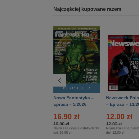
Najczęściej kupowane razem
BESTSELLER
BESTSELLER
Deutsch Aktuell –
Nowa Fantastyka –
Newsweek Pols
Eprasa – 2/2026
Eprasa – 5/2026
– Eprasa – 13/2
16.90 zł
12.00 zł
16.90 zł
12.00 zł
Najniższa cena z ostatnich 30
Najniższa cena z osta
dni:
16.90 zł
dni:
12.00 zł