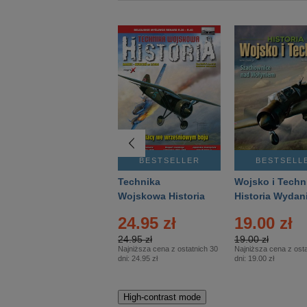
BESTSELLER
BESTSELLER
BESTSELL
Gość Niedzielny -
Technika
Wojsko i Techn
Warszawski –
Wojskowa Historia
Historia Wydan
Eprasa – 14/2026
– Eprasa – 2/2026
Specjalne – Ep
24.95 zł
19.00 zł
– 2/2026
24.95 zł
19.00 zł
Najniższa cena z ostatnich 30
Najniższa cena z osta
dni:
24.95 zł
dni:
19.00 zł
High-contrast mode