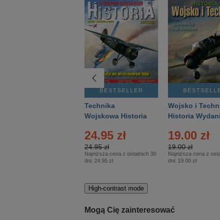
BESTSELLER
BESTSELLER
BESTSELL
Gość Niedzielny -
Technika
Wojsko i Techn
Warszawski –
Wojskowa Historia
Historia Wydan
Eprasa – 14/2026
– Eprasa – 2/2026
Specjalne – Ep
24.95 zł
19.00 zł
– 2/2026
24.95 zł
19.00 zł
Najniższa cena z ostatnich 30
Najniższa cena z osta
dni:
24.95 zł
dni:
19.00 zł
High-contrast mode
Mogą Cię zainteresować