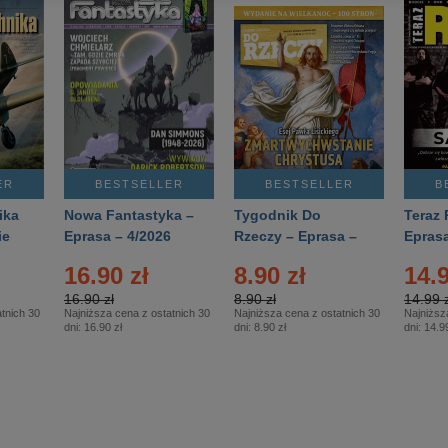
ER
BESTSELLER
BESTSELLER
B
ika
Nowa Fantastyka –
Tygodnik Do
Teraz 
ie
Eprasa – 4/2026
Rzeczy – Eprasa –
Eprasa
rasa
14/2026
16.90 zł
8.90 zł
14.9
16.90 zł
8.90 zł
14.99 z
tnich 30
Najniższa cena z ostatnich 30
Najniższa cena z ostatnich 30
Najniższ
dni:
16.90 zł
dni:
8.90 zł
dni:
14.99