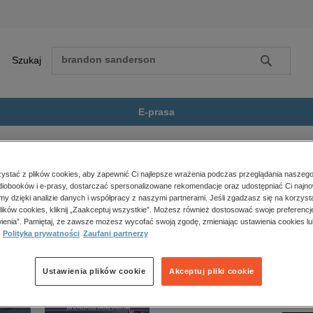
Szukaj
Szukaj
E-prasa
tu, reportaże, biografie
Z wojskami Menelika II. Zapiski...
Zobacz wszystkie E-prasa
polityka, społeczno-informacyjne
stać z plików cookies, aby zapewnić Ci najlepsze wrażenia podczas przeglądania naszego
iobooków i e-prasy, dostarczać spersonalizowane rekomendacje oraz udostępniać Ci najno
psychologiczne
lika II. Zapiski z podróży do Etiopii” nie jest dostępny.
amy dzięki analizie danych i współpracy z naszymi partnerami. Jeśli zgadzasz się na korzyst
inne
lików cookies, kliknij „Zaakceptuj wszystkie”. Możesz również dostosować swoje preferencje
popularno-naukowe
ienia”. Pamiętaj, że zawsze możesz wycofać swoją zgodę, zmieniając ustawienia cookies lu
Polityka prywatności
Zaufani partnerzy
historia
zdrowie
religie
Ustawienia plików cookie
Akceptuj pliki cookie