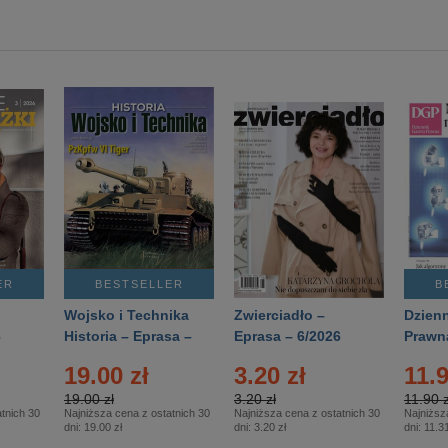
ER
BESTSELLER
B
Wojsko i Technika
Zwierciadło –
Dzienn
6
Historia – Eprasa –
Eprasa – 6/2026
Prawn
2/2026
74/20
19.00 zł
3.20 zł
11.9
19.00 zł
3.20 zł
11.90 z
tnich 30
Najniższa cena z ostatnich 30
Najniższa cena z ostatnich 30
Najniższ
dni:
19.00 zł
dni:
3.20 zł
dni:
11.31