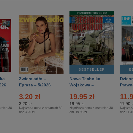
BESTSELLER
B
ka
Zwierciadło –
Nowa Technika
Dzienn
026
Eprasa – 5/2026
Wojskowa –
Prawn
Eprasa – 2/2026
65/20
3.20 zł
19.95 zł
11.9
3.20 zł
19.95 zł
11.90 z
tnich 30
Najniższa cena z ostatnich 30
Najniższa cena z ostatnich 30
Najniższ
dni:
3.20 zł
dni:
19.95 zł
dni:
11.31