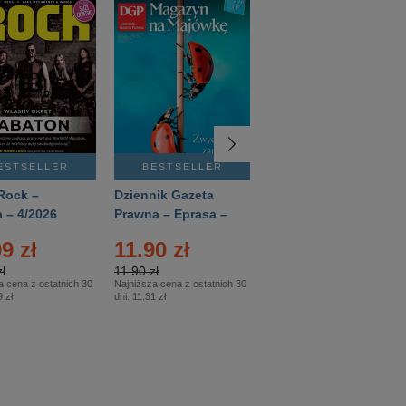
ESTSELLER
BESTSELLER
BESTSELLER
Rock –
Dziennik Gazeta
Świat Wiedzy
 – 4/2026
Prawna – Eprasa –
Historia – Eprasa –
83/2026
2/2026
9 zł
11.90 zł
13.99 zł
ł
11.90 zł
13.99 zł
a cena z ostatnich 30
Najniższa cena z ostatnich 30
Najniższa cena z ostatnich 30
 zł
dni:
11.31 zł
dni:
13.99 zł