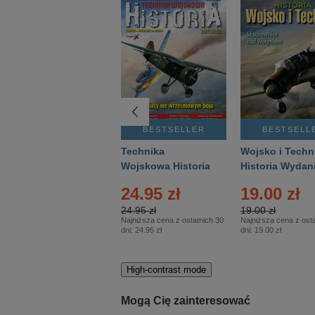
BESTSELLER
BESTSELLER
BESTSELL
Gość Niedzielny -
Technika
Wojsko i Techn
Warszawski –
Wojskowa Historia
Historia Wydan
Eprasa – 14/2026
– Eprasa – 2/2026
Specjalne – Ep
24.95 zł
19.00 zł
– 2/2026
24.95 zł
19.00 zł
Najniższa cena z ostatnich 30
Najniższa cena z osta
dni:
24.95 zł
dni:
19.00 zł
High-contrast mode
Mogą Cię zainteresować