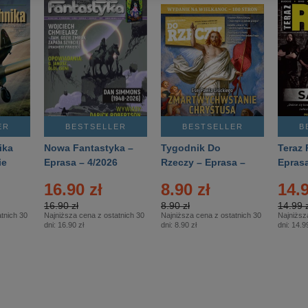
ER
BESTSELLER
BESTSELLER
B
ika
Nowa Fantastyka –
Tygodnik Do
Teraz 
ie
Eprasa – 4/2026
Rzeczy – Eprasa –
Eprasa
rasa
14/2026
16.90 zł
8.90 zł
14.9
16.90 zł
8.90 zł
14.99 z
tnich 30
Najniższa cena z ostatnich 30
Najniższa cena z ostatnich 30
Najniższ
dni:
16.90 zł
dni:
8.90 zł
dni:
14.99