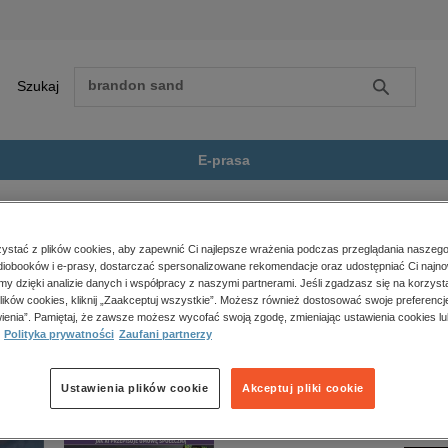
Szukaj
Szukaj
E-prasa
 Późno
Zobacz wszystkie E-prasa
polityka, społeczno-informacyjne
stać z plików cookies, aby zapewnić Ci najlepsze wrażenia podczas przeglądania naszego
iobooków i e-prasy, dostarczać spersonalizowane rekomendacje oraz udostępniać Ci najno
psychologiczne
jest dostępny.
amy dzięki analizie danych i współpracy z naszymi partnerami. Jeśli zgadzasz się na korzyst
inne
lików cookies, kliknij „Zaakceptuj wszystkie”. Możesz również dostosować swoje preferencje
popularno-naukowe
ienia”. Pamiętaj, że zawsze możesz wycofać swoją zgodę, zmieniając ustawienia cookies lu
Polityka prywatności
Zaufani partnerzy
historia
zdrowie
religie
Ustawienia plików cookie
Akceptuj pliki cookie