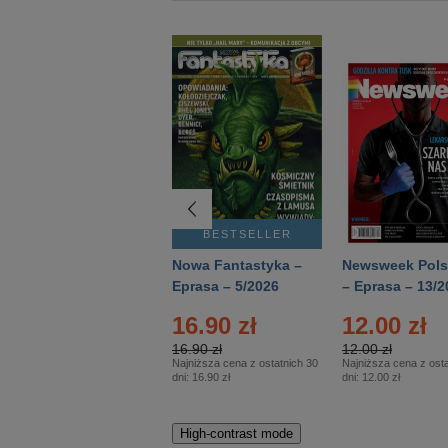
BESTSELLER
BESTSELLER
Deutsch Aktuell –
Nowa Fantastyka –
Newsweek Pols
Eprasa – 2/2026
Eprasa – 5/2026
– Eprasa – 13/2
16.90 zł
12.00 zł
16.90 zł
12.00 zł
Najniższa cena z ostatnich 30
Najniższa cena z osta
dni:
16.90 zł
dni:
12.00 zł
High-contrast mode