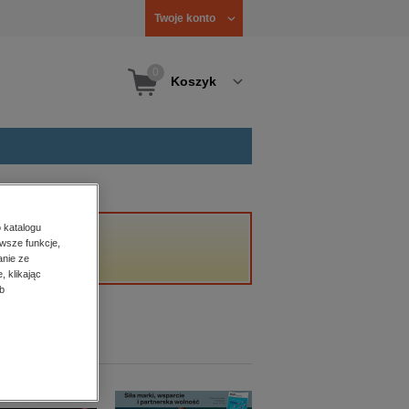
Twoje konto
0
Koszyk
 katalogu
wsze funkcje,
anie ze
, klikając
b