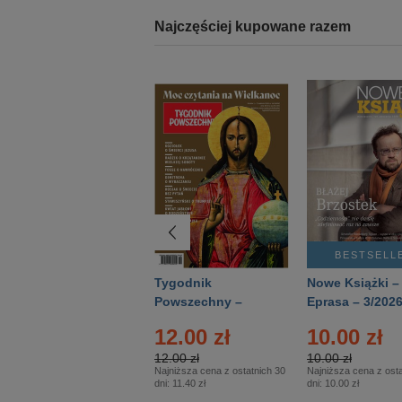
Najczęściej kupowane razem
BESTSELLER
BESTSELL
Technika
Tygodnik
Nowe Książki –
Wojskowa Historia
Powszechny –
Eprasa – 3/202
- Numer specjalny
Eprasa – 14/2026
12.00 zł
10.00 zł
– Eprasa – 2/2026
12.00 zł
10.00 zł
Najniższa cena z ostatnich 30
Najniższa cena z osta
dni:
11.40 zł
dni:
10.00 zł