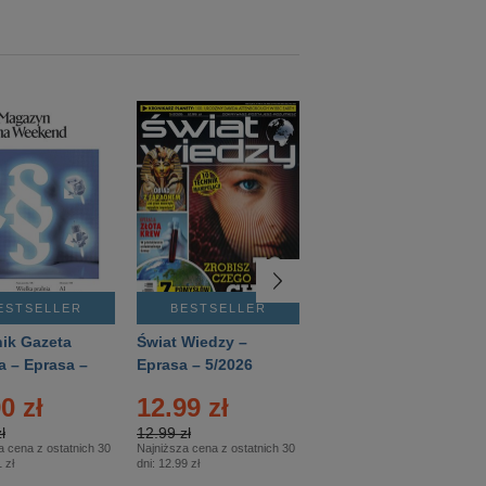
ESTSELLER
BESTSELLER
BESTSELLER
ik Gazeta
Świat Wiedzy –
T3 – Eprasa –
a – Eprasa –
Eprasa – 5/2026
4/2026
26
0 zł
12.99 zł
9.50 zł
ł
12.99 zł
9.50 zł
a cena z ostatnich 30
Najniższa cena z ostatnich 30
Najniższa cena z ostatnich 30
 zł
dni:
12.99 zł
dni:
11.90 zł