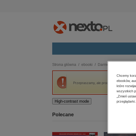
Kategorie
Strona główna
ebooki
Darmowe ebooki
Za
budownictwo, aranżacja wnętrz
Chcemy korzy
ebooków, aud
biznesowe, branżowe, gospodarka
Przepraszamy, ale produkt „Za Późno” nie 
które rozwij
darmowe wydania
wszystkich p
dzienniki
„Zmień ustaw
High-contrast mode
przeglądarki.
edukacja
hobby, sport, rozrywka
Polecane
komputery, internet, technologie,
informatyka
kobiece, lifestyle, kultura