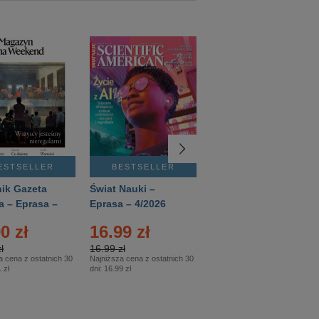
ESTSELLER
BESTSELLER
BESTSELLER
ik Gazeta
Świat Nauki –
Mówią Wieki –
a – Eprasa –
Eprasa – 4/2026
Eprasa – 3/2026
26
0 zł
16.99 zł
12.50 zł
ł
16.99 zł
12.50 zł
a cena z ostatnich 30
Najniższa cena z ostatnich 30
Najniższa cena z ostatnich 30
 zł
dni:
16.99 zł
dni:
12.50 zł