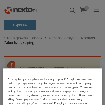
0
Pokaż/schowaj
wyszukiwarkę
E-prasa
Kategorie
Strona główna
ebooki
Romans i erotyka
Romans
Zakochany szpieg
Zobacz wszystkie E-prasa
budownictwo, aranżacja wnętrz
biznesowe, branżowe, gospodarka
Przepraszamy, ale produkt „Zakochany
darmowe wydania
szpieg” nie jest dostępny.
dzienniki
Chcemy korzystać z plików cookies, aby zapewnić Ci najlepsze wrażenia
podczas przeglądania naszego katalogu ebooków, audiobooków i e-prasy,
edukacja
High-contrast mode
dostarczać spersonalizowane rekomendacje oraz udostępniać Ci najnowsze
hobby, sport, rozrywka
funkcje, które rozwijamy dzięki analizie danych i współpracy z naszymi
partnerami. Jeśli zgadzasz się na korzystanie ze wszystkich plików cookies,
Polecane
komputery, internet, technologie, informatyka
kliknij „Zaakceptuj wszystkie”. Możesz również dostosować swoje
preferencje, klikając „Zmień ustawienia”. Pamiętaj, że zawsze możesz