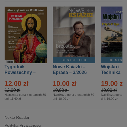
BESTSELLER
BESTSE
Tygodnik
Nowe Książki –
Wojsko i
Powszechny –
Eprasa – 3/2026
Technika
Eprasa – 14/2026
Historia – E
12.00 zł
10.00 zł
19.00 zł
– 2/2026
12.00 zł
10.00 zł
19.00 zł
Najniższa cena z ostatnich 30
Najniższa cena z ostatnich 30
Najniższa cena z o
dni:
11.40 zł
dni:
10.00 zł
dni:
19.00 zł
Nexto Reader
Polityka Prywatności