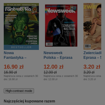
BESTSELLER
Nowa
Newsweek
Zwierciadło
Fantastyka –
Polska – Eprasa
Eprasa – 5/
Eprasa – 5/2026
– 13/2026
16.90 zł
12.00 zł
3.20 zł
16.90 zł
12.00 zł
3.20 zł
Najniższa cena z ostatnich 30
Najniższa cena z ostatnich 30
Najniższa cena z o
dni:
16.90 zł
dni:
12.00 zł
dni:
3.20 zł
High-contrast mode
Najczęściej kupowane razem