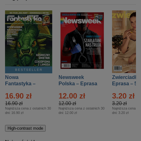
BESTSELLER
Nowa
Newsweek
Zwierciadło
Fantastyka –
Polska – Eprasa
Eprasa – 5/
Eprasa – 5/2026
– 13/2026
16.90 zł
12.00 zł
3.20 zł
16.90 zł
12.00 zł
3.20 zł
Najniższa cena z ostatnich 30
Najniższa cena z ostatnich 30
Najniższa cena z o
dni:
16.90 zł
dni:
12.00 zł
dni:
3.20 zł
High-contrast mode