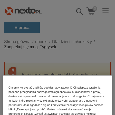
0
Pokaż/schowaj
wyszukiwarkę
E-prasa
Kategorie
Strona główna
ebooki
Dla dzieci i młodzieży
Zaopiekuj się mną. Tygrysek...
Zobacz wszystkie E-prasa
budownictwo, aranżacja wnętrz
biznesowe, branżowe, gospodarka
Przepraszamy, ale produkt „Zaopiekuj się
darmowe wydania
mną. Tygrysek czeka na pomoc!” nie jest
dzienniki
dostępny.
Chcemy korzystać z plików cookies, aby zapewnić Ci najlepsze wrażenia
edukacja
podczas przeglądania naszego katalogu ebooków, audiobooków i e-prasy,
dostarczać spersonalizowane rekomendacje oraz udostępniać Ci najnowsze
High-contrast mode
hobby, sport, rozrywka
funkcje, które rozwijamy dzięki analizie danych i współpracy z naszymi
partnerami. Jeśli zgadzasz się na korzystanie ze wszystkich plików cookies,
komputery, internet, technologie, informatyka
kliknij „Zaakceptuj wszystkie”. Możesz również dostosować swoje
Polecane
preferencje, klikając „Zmień ustawienia”. Pamiętaj, że zawsze możesz