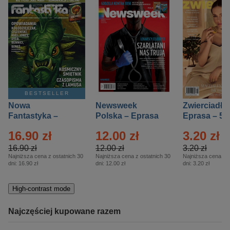
BESTSELLER
Nowa
Newsweek
Zwierciadło
Fantastyka –
Polska – Eprasa
Eprasa – 5/
Eprasa – 5/2026
– 13/2026
16.90 zł
12.00 zł
3.20 zł
16.90 zł
12.00 zł
3.20 zł
Najniższa cena z ostatnich 30
Najniższa cena z ostatnich 30
Najniższa cena z o
dni:
16.90 zł
dni:
12.00 zł
dni:
3.20 zł
High-contrast mode
Najczęściej kupowane razem