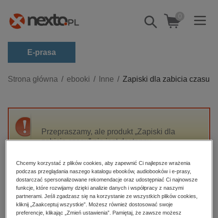
0
Pokaż/schowaj
wyszukiwarkę
E-prasa
Kategorie
Strona główna
ebooki
Inne
Zapiski dla zabicia czasu
Zobacz wszystkie E-prasa
budownictwo, aranżacja wnętrz
biznesowe, branżowe, gospodarka
Przepraszamy, ale produkt „Zapiski dla
zabicia czasu” nie jest dostępny.
darmowe wydania
dzienniki
Chcemy korzystać z plików cookies, aby zapewnić Ci najlepsze wrażenia
High-contrast mode
podczas przeglądania naszego katalogu ebooków, audiobooków i e-prasy,
edukacja
dostarczać spersonalizowane rekomendacje oraz udostępniać Ci najnowsze
hobby, sport, rozrywka
funkcje, które rozwijamy dzięki analizie danych i współpracy z naszymi
Polecane
partnerami. Jeśli zgadzasz się na korzystanie ze wszystkich plików cookies,
komputery, internet, technologie, informatyka
kliknij „Zaakceptuj wszystkie”. Możesz również dostosować swoje
preferencje, klikając „Zmień ustawienia”. Pamiętaj, że zawsze możesz