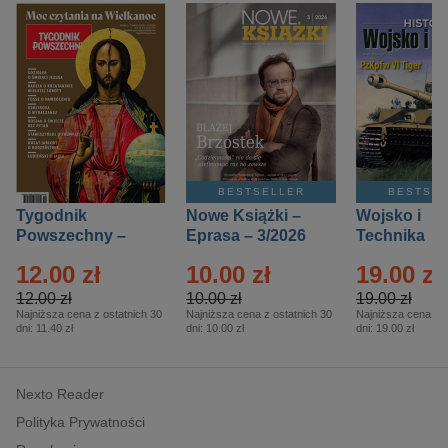
BESTSELLER
BESTSE
Tygodnik
Nowe Książki –
Wojsko i
Powszechny –
Eprasa – 3/2026
Technika
Eprasa – 14/2026
Historia – E
12.00 zł
10.00 zł
19.00 zł
– 2/2026
12.00 zł
10.00 zł
19.00 zł
Najniższa cena z ostatnich 30
Najniższa cena z ostatnich 30
Najniższa cena z o
dni:
11.40 zł
dni:
10.00 zł
dni:
19.00 zł
Nexto Reader
Polityka Prywatności