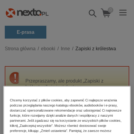
0
Pokaż/schowaj
wyszukiwarkę
E-prasa
Kategorie
Strona główna
ebooki
Inne
Zapiski z królestwa
Zobacz wszystkie E-prasa
budownictwo, aranżacja wnętrz
biznesowe, branżowe, gospodarka
Przepraszamy, ale produkt „Zapiski z
królestwa” nie jest dostępny.
darmowe wydania
dzienniki
Chcemy korzystać z plików cookies, aby zapewnić Ci najlepsze wrażenia
High-contrast mode
podczas przeglądania naszego katalogu ebooków, audiobooków i e-prasy,
edukacja
dostarczać spersonalizowane rekomendacje oraz udostępniać Ci najnowsze
hobby, sport, rozrywka
funkcje, które rozwijamy dzięki analizie danych i współpracy z naszymi
Polecane
partnerami. Jeśli zgadzasz się na korzystanie ze wszystkich plików cookies,
komputery, internet, technologie, informatyka
kliknij „Zaakceptuj wszystkie”. Możesz również dostosować swoje
preferencje, klikając „Zmień ustawienia”. Pamiętaj, że zawsze możesz