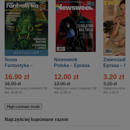
BESTSELLER
Nowa
Newsweek
Zwierciadło
Fantastyka –
Polska – Eprasa
Eprasa – 5/
Eprasa – 5/2026
– 13/2026
16.90 zł
12.00 zł
3.20 zł
16.90 zł
12.00 zł
3.20 zł
Najniższa cena z ostatnich 30
Najniższa cena z ostatnich 30
Najniższa cena z o
dni:
16.90 zł
dni:
12.00 zł
dni:
3.20 zł
High-contrast mode
Najczęściej kupowane razem