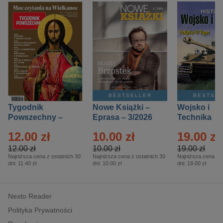
BESTSELLER
BESTSE
Tygodnik
Nowe Książki –
Wojsko i
Powszechny –
Eprasa – 3/2026
Technika
Eprasa – 14/2026
Historia – E
12.00 zł
10.00 zł
19.00 zł
– 2/2026
12.00 zł
10.00 zł
19.00 zł
Najniższa cena z ostatnich 30
Najniższa cena z ostatnich 30
Najniższa cena z o
dni:
11.40 zł
dni:
10.00 zł
dni:
19.00 zł
Nexto Reader
Polityka Prywatności