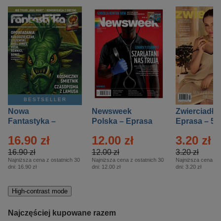
BESTSELLER
Nowa
Newsweek
Zwierciadło
Fantastyka –
Polska – Eprasa
Eprasa – 5/
Eprasa – 5/2026
– 13/2026
16.90 zł
12.00 zł
3.20 zł
16.90 zł
12.00 zł
3.20 zł
Najniższa cena z ostatnich 30
Najniższa cena z ostatnich 30
Najniższa cena z o
dni:
16.90 zł
dni:
12.00 zł
dni:
3.20 zł
High-contrast mode
Najczęściej kupowane razem