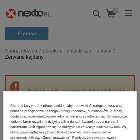
0
Pokaż/schowaj
wyszukiwarkę
E-prasa
Kategorie
Strona główna
ebooki
Fantastyka
Fantasy
Zerwane kajdany
Zobacz wszystkie E-prasa
budownictwo, aranżacja wnętrz
biznesowe, branżowe, gospodarka
Przepraszamy, ale produkt „Zerwane kajdany”
darmowe wydania
nie jest dostępny.
dzienniki
Chcemy korzystać z plików cookies, aby zapewnić Ci najlepsze wrażenia
podczas przeglądania naszego katalogu ebooków, audiobooków i e-prasy,
edukacja
High-contrast mode
dostarczać spersonalizowane rekomendacje oraz udostępniać Ci najnowsze
hobby, sport, rozrywka
funkcje, które rozwijamy dzięki analizie danych i współpracy z naszymi
partnerami. Jeśli zgadzasz się na korzystanie ze wszystkich plików cookies,
Polecane
komputery, internet, technologie, informatyka
kliknij „Zaakceptuj wszystkie”. Możesz również dostosować swoje
preferencje, klikając „Zmień ustawienia”. Pamiętaj, że zawsze możesz