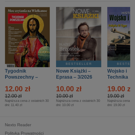
BESTSELLER
BESTSE
Tygodnik
Nowe Książki –
Wojsko i
Powszechny –
Eprasa – 3/2026
Technika
Eprasa – 14/2026
Historia – E
12.00 zł
10.00 zł
19.00 zł
– 2/2026
12.00 zł
10.00 zł
19.00 zł
Najniższa cena z ostatnich 30
Najniższa cena z ostatnich 30
Najniższa cena z o
dni:
11.40 zł
dni:
10.00 zł
dni:
19.00 zł
Nexto Reader
Polityka Prywatności