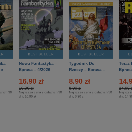
ER
BESTSELLER
BESTSELLER
B
ika
Nowa Fantastyka –
Tygodnik Do
Teraz 
ie
Eprasa – 4/2026
Rzeczy – Eprasa –
Eprasa
rasa
14/2026
16.90 zł
8.90 zł
14.9
16.90 zł
8.90 zł
14.99 z
tnich 30
Najniższa cena z ostatnich 30
Najniższa cena z ostatnich 30
Najniższ
dni:
16.90 zł
dni:
8.90 zł
dni:
14.99