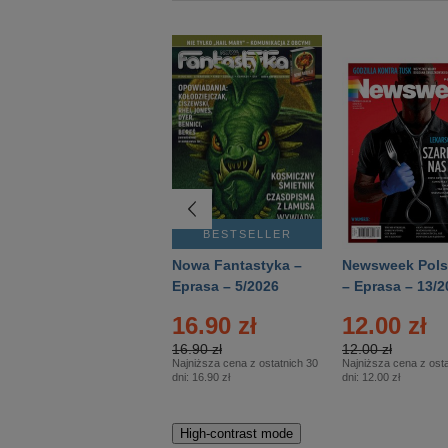
BESTSELLER
BESTSELLER
Deutsch Aktuell –
Nowa Fantastyka –
Newsweek Pols
Eprasa – 2/2026
Eprasa – 5/2026
– Eprasa – 13/2
16.90 zł
12.00 zł
16.90 zł
12.00 zł
Najniższa cena z ostatnich 30
Najniższa cena z osta
dni:
16.90 zł
dni:
12.00 zł
High-contrast mode