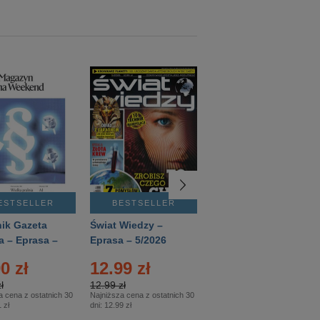
ESTSELLER
BESTSELLER
BESTSELLER
ik Gazeta
Świat Wiedzy –
T3 – Eprasa –
a – Eprasa –
Eprasa – 5/2026
4/2026
26
0 zł
12.99 zł
9.50 zł
ł
12.99 zł
9.50 zł
a cena z ostatnich 30
Najniższa cena z ostatnich 30
Najniższa cena z ostatnich 30
 zł
dni:
12.99 zł
dni:
11.90 zł