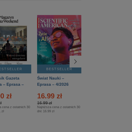
ESTSELLER
BESTSELLER
BESTSELLER
ik Gazeta
Świat Nauki –
Mówią Wieki –
a – Eprasa –
Eprasa – 4/2026
Eprasa – 3/2026
26
0 zł
16.99 zł
12.50 zł
ł
16.99 zł
12.50 zł
a cena z ostatnich 30
Najniższa cena z ostatnich 30
Najniższa cena z ostatnich 30
 zł
dni:
16.99 zł
dni:
12.50 zł