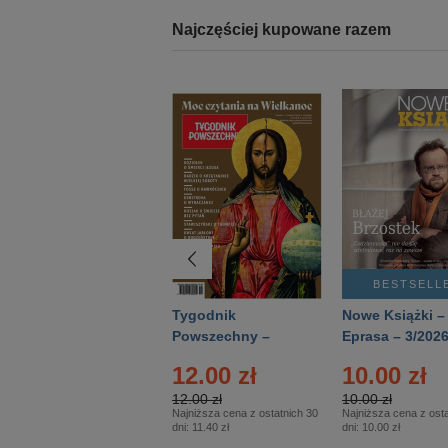
Najczęściej kupowane razem
BESTSELLER
BESTSELL
Technika
Tygodnik
Nowe Książki –
Wojskowa Historia
Powszechny –
Eprasa – 3/202
- Numer specjalny
Eprasa – 14/2026
12.00 zł
10.00 zł
– Eprasa – 2/2026
12.00 zł
10.00 zł
Najniższa cena z ostatnich 30
Najniższa cena z osta
dni:
11.40 zł
dni:
10.00 zł