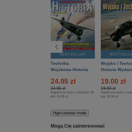
BESTSELLER
BESTSELLER
BESTSELL
Gość Niedzielny -
Technika
Wojsko i Techn
Warszawski –
Wojskowa Historia
Historia Wydan
Eprasa – 14/2026
– Eprasa – 2/2026
Specjalne – Ep
24.95 zł
19.00 zł
– 2/2026
24.95 zł
19.00 zł
Najniższa cena z ostatnich 30
Najniższa cena z osta
dni:
24.95 zł
dni:
19.00 zł
High-contrast mode
Mogą Cię zainteresować