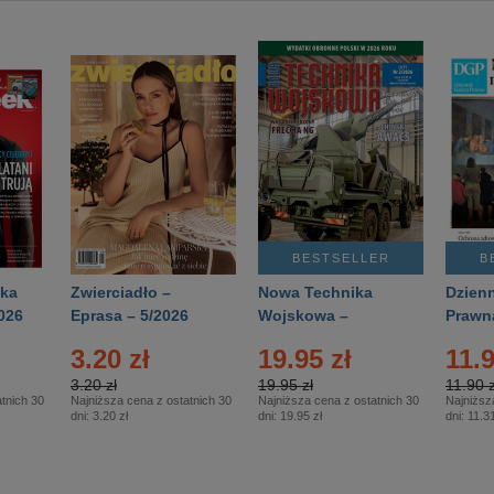
BESTSELLER
B
ka
Zwierciadło –
Nowa Technika
Dzienn
026
Eprasa – 5/2026
Wojskowa –
Prawn
Eprasa – 2/2026
65/20
3.20 zł
19.95 zł
11.9
3.20 zł
19.95 zł
11.90 z
tnich 30
Najniższa cena z ostatnich 30
Najniższa cena z ostatnich 30
Najniższ
dni:
3.20 zł
dni:
19.95 zł
dni:
11.31