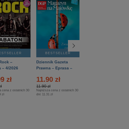
ESTSELLER
BESTSELLER
BESTSELLER
Rock –
Dziennik Gazeta
Świat Wiedzy
 – 4/2026
Prawna – Eprasa –
Historia – Eprasa –
83/2026
2/2026
9 zł
11.90 zł
13.99 zł
ł
11.90 zł
13.99 zł
a cena z ostatnich 30
Najniższa cena z ostatnich 30
Najniższa cena z ostatnich 30
 zł
dni:
11.31 zł
dni:
13.99 zł