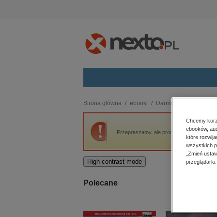
Kategorie
Strona główna
ebooki
Darmowe ebooki
Ży
budownictwo, aranżacja wnętrz
Chcemy korzy
ebooków, aud
biznesowe, branżowe, gospodarka
Przepraszamy, ale produkt „Życie i czyny 
które rozwij
darmowe wydania
wszystkich p
dzienniki
„Zmień ustaw
High-contrast mode
przeglądarki.
edukacja
hobby, sport, rozrywka
Polecane
komputery, internet, technologie,
informatyka
kobiece, lifestyle, kultura