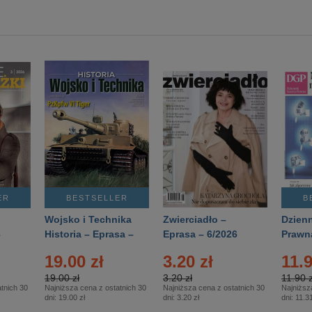
ER
BESTSELLER
B
Wojsko i Technika
Zwierciadło –
Dzienn
6
Historia – Eprasa –
Eprasa – 6/2026
Prawn
2/2026
74/20
19.00 zł
3.20 zł
11.9
19.00 zł
3.20 zł
11.90 z
tnich 30
Najniższa cena z ostatnich 30
Najniższa cena z ostatnich 30
Najniższ
dni:
19.00 zł
dni:
3.20 zł
dni:
11.31