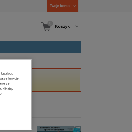
Twoje konto
0
Koszyk
 katalogu
wsze funkcje,
anie ze
, klikając
b