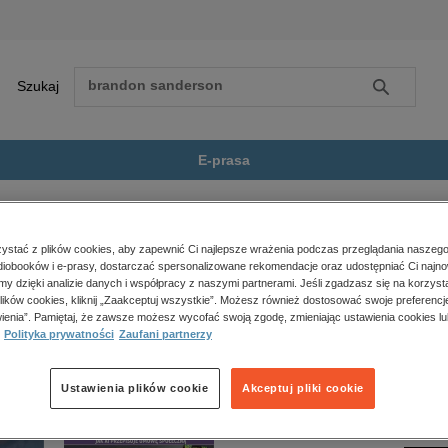
Szukaj
Szukaj
E-prasa
cie i czyny pułkownika Zygmunta...
Zobacz wszystkie E-prasa
polityka, społeczno-informacyjne
stać z plików cookies, aby zapewnić Ci najlepsze wrażenia podczas przeglądania naszego
iobooków i e-prasy, dostarczać spersonalizowane rekomendacje oraz udostępniać Ci najno
psychologiczne
pułkownika Zygmunta Miłkowskiego (T. T. Jeża)” nie jest dostępny.
amy dzięki analizie danych i współpracy z naszymi partnerami. Jeśli zgadzasz się na korzyst
inne
lików cookies, kliknij „Zaakceptuj wszystkie”. Możesz również dostosować swoje preferencje
popularno-naukowe
ienia”. Pamiętaj, że zawsze możesz wycofać swoją zgodę, zmieniając ustawienia cookies lu
Polityka prywatności
Zaufani partnerzy
historia
zdrowie
religie
Ustawienia plików cookie
Akceptuj pliki cookie