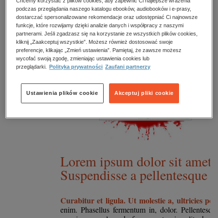
kobiece, lifestyle, kultura
Chcemy korzystać z plików cookies, aby zapewnić Ci najlepsze wrażenia
podczas przeglądania naszego katalogu ebooków, audiobooków i e-prasy,
dostarczać spersonalizowane rekomendacje oraz udostępniać Ci najnowsze
polityka, społeczno-informacyjne
funkcje, które rozwijamy dzięki analizie danych i współpracy z naszymi
partnerami. Jeśli zgadzasz się na korzystanie ze wszystkich plików cookies,
psychologiczne
kliknij „Zaakceptuj wszystkie”. Możesz również dostosować swoje
inne
preferencje, klikając „Zmień ustawienia”. Pamiętaj, że zawsze możesz
wycofać swoją zgodę, zmieniając ustawienia cookies lub
popularno-naukowe
przeglądarki.
Polityka prywatności
Zaufani partnerzy
historia
Ustawienia plików cookie
Akceptuj pliki cookie
zdrowie
religie
Lorem ipsum dolor sit amet 
Suspendisse a pellentesque du
Curabitur et ligula. Ut molestie a, ultricies p
enim. Phasellus fermentum in, dolor. Pellentesqu