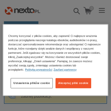
0
Pokaż/schowaj
wyszukiwarkę
E-prasa
Chcemy korzystać z plików cookies, aby zapewnić Ci najlepsze wrażenia
Kategorie
Strona główna
flysold
podczas przeglądania naszego katalogu ebooków, audiobooków i e-prasy,
dostarczać spersonalizowane rekomendacje oraz udostępniać Ci najnowsze
Zobacz wszystkie E-prasa
funkcje, które rozwijamy dzięki analizie danych i współpracy z naszymi
partnerami. Jeśli zgadzasz się na korzystanie ze wszystkich plików cookies,
flysold
kliknij „Zaakceptuj wszystkie”. Możesz również dostosować swoje
budownictwo, aranżacja wnętrz
preferencje, klikając „Zmień ustawienia”. Pamiętaj, że zawsze możesz
wycofać swoją zgodę, zmieniając ustawienia cookies lub
biznesowe, branżowe, gospodarka
przeglądarki.
Polityka prywatności
Zaufani partnerzy
darmowe wydania
Sortowanie
Filtrowanie
dzienniki
Ustawienia plików cookie
Akceptuj pliki cookie
edukacja
Fraza "
flysold
" nie została odnaleziona w
hobby, sport, rozrywka
żadnej publikacji.
komputery, internet, technologie, informatyka