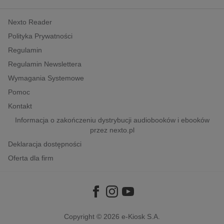
kobiece, lifestyle, kultura
Nexto Reader
polityka, społeczno-informacyjne
Polityka Prywatności
psychologiczne
Regulamin
inne
Regulamin Newslettera
popularno-naukowe
Wymagania Systemowe
historia
Pomoc
zdrowie
Kontakt
religie
Informacja o zakończeniu dystrybucji audiobooków i ebooków
przez nexto.pl
Deklaracja dostępności
Oferta dla firm
Copyright © 2026
e-Kiosk S.A.