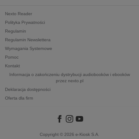
kobiece, lifestyle, kultura
Nexto Reader
polityka, społeczno-informacyjne
Polityka Prywatności
psychologiczne
Regulamin
inne
Regulamin Newslettera
popularno-naukowe
Wymagania Systemowe
historia
Pomoc
zdrowie
Kontakt
religie
Informacja o zakończeniu dystrybucji audiobooków i ebooków
przez nexto.pl
Deklaracja dostępności
Oferta dla firm
Copyright © 2026
e-Kiosk S.A.