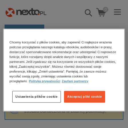
0
Pokaż/schowaj
wyszukiwarkę
E-prasa
Chcemy korzystać z plików cookies, aby zapewnić Ci najlepsze wrażenia
Kategorie
Strona główna
Adam Bodnar prof. SWPS
podczas przeglądania naszego katalogu ebooków, audiobooków i e-prasy,
dostarczać spersonalizowane rekomendacje oraz udostępniać Ci najnowsze
Zobacz wszystkie E-prasa
funkcje, które rozwijamy dzięki analizie danych i współpracy z naszymi
partnerami. Jeśli zgadzasz się na korzystanie ze wszystkich plików cookies,
Adam Bodnar prof. SWPS
kliknij „Zaakceptuj wszystkie”. Możesz również dostosować swoje
budownictwo, aranżacja wnętrz
preferencje, klikając „Zmień ustawienia”. Pamiętaj, że zawsze możesz
biznesowe, branżowe, gospodarka
wycofać swoją zgodę, zmieniając ustawienia cookies lub
przeglądarki.
Polityka prywatności
Zaufani partnerzy
darmowe wydania
Sortowanie
Filtrowanie
dzienniki
Ustawienia plików cookie
Akceptuj pliki cookie
edukacja
Fraza "
Adam Bodnar prof. SWPS
" nie
hobby, sport, rozrywka
została odnaleziona w żadnej publikacji.
komputery, internet, technologie, informatyka