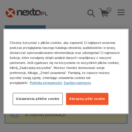
0
Pokaż/schowaj
wyszukiwarkę
E-prasa
Chcemy korzystać z plików cookies, aby zapewnić Ci najlepsze wrażenia
Kategorie
Strona główna
Agata Duma
podczas przeglądania naszego katalogu ebooków, audiobooków i e-prasy,
dostarczać spersonalizowane rekomendacje oraz udostępniać Ci najnowsze
Zobacz wszystkie E-prasa
funkcje, które rozwijamy dzięki analizie danych i współpracy z naszymi
partnerami. Jeśli zgadzasz się na korzystanie ze wszystkich plików cookies,
Agata Duma
kliknij „Zaakceptuj wszystkie”. Możesz również dostosować swoje
budownictwo, aranżacja wnętrz
preferencje, klikając „Zmień ustawienia”. Pamiętaj, że zawsze możesz
wycofać swoją zgodę, zmieniając ustawienia cookies lub
biznesowe, branżowe, gospodarka
przeglądarki.
Polityka prywatności
Zaufani partnerzy
darmowe wydania
Sortowanie
Filtrowanie
dzienniki
Ustawienia plików cookie
Akceptuj pliki cookie
edukacja
Fraza "
Agata Duma
" nie została odnaleziona
hobby, sport, rozrywka
w żadnej publikacji.
komputery, internet, technologie, informatyka