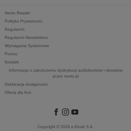
kobiece, lifestyle, kultura
Nexto Reader
polityka, społeczno-informacyjne
Polityka Prywatności
psychologiczne
Regulamin
inne
Regulamin Newslettera
popularno-naukowe
Wymagania Systemowe
historia
Pomoc
zdrowie
Kontakt
religie
Informacja o zakończeniu dystrybucji audiobooków i ebooków
przez nexto.pl
Deklaracja dostępności
Oferta dla firm
Copyright © 2026
e-Kiosk S.A.