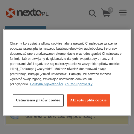
0
Pokaż/schowaj
wyszukiwarkę
E-prasa
Chcemy korzystać z plików cookies, aby zapewnić Ci najlepsze wrażenia
Kategorie
Strona główna
Agata Grabowska
podczas przeglądania naszego katalogu ebooków, audiobooków i e-prasy,
dostarczać spersonalizowane rekomendacje oraz udostępniać Ci najnowsze
Zobacz wszystkie E-prasa
funkcje, które rozwijamy dzięki analizie danych i współpracy z naszymi
partnerami. Jeśli zgadzasz się na korzystanie ze wszystkich plików cookies,
Agata Grabowska
kliknij „Zaakceptuj wszystkie”. Możesz również dostosować swoje
budownictwo, aranżacja wnętrz
preferencje, klikając „Zmień ustawienia”. Pamiętaj, że zawsze możesz
wycofać swoją zgodę, zmieniając ustawienia cookies lub
biznesowe, branżowe, gospodarka
przeglądarki.
Polityka prywatności
Zaufani partnerzy
darmowe wydania
Sortowanie
Filtrowanie
dzienniki
Ustawienia plików cookie
Akceptuj pliki cookie
edukacja
Fraza "
Agata Grabowska
" nie została
hobby, sport, rozrywka
odnaleziona w żadnej publikacji.
komputery, internet, technologie, informatyka