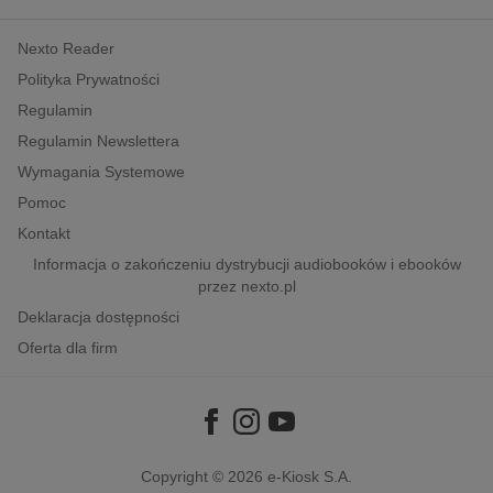
kobiece, lifestyle, kultura
Nexto Reader
polityka, społeczno-informacyjne
Polityka Prywatności
psychologiczne
Regulamin
inne
Regulamin Newslettera
popularno-naukowe
Wymagania Systemowe
historia
Pomoc
zdrowie
Kontakt
religie
Informacja o zakończeniu dystrybucji audiobooków i ebooków
przez nexto.pl
Deklaracja dostępności
Oferta dla firm
Copyright © 2026
e-Kiosk S.A.