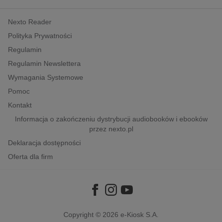
kobiece, lifestyle, kultura
Nexto Reader
polityka, społeczno-informacyjne
Polityka Prywatności
psychologiczne
Regulamin
inne
Regulamin Newslettera
popularno-naukowe
Wymagania Systemowe
historia
Pomoc
zdrowie
Kontakt
religie
Informacja o zakończeniu dystrybucji audiobooków i ebooków
przez nexto.pl
Deklaracja dostępności
Oferta dla firm
Copyright © 2026
e-Kiosk S.A.