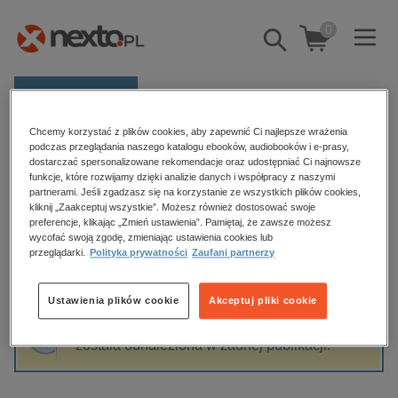
0
Pokaż/schowaj
wyszukiwarkę
E-prasa
Chcemy korzystać z plików cookies, aby zapewnić Ci najlepsze wrażenia
Kategorie
Strona główna
Agnieszka Maria Stefańska
podczas przeglądania naszego katalogu ebooków, audiobooków i e-prasy,
dostarczać spersonalizowane rekomendacje oraz udostępniać Ci najnowsze
Zobacz wszystkie E-prasa
funkcje, które rozwijamy dzięki analizie danych i współpracy z naszymi
partnerami. Jeśli zgadzasz się na korzystanie ze wszystkich plików cookies,
Agnieszka Maria Stefańska
kliknij „Zaakceptuj wszystkie”. Możesz również dostosować swoje
budownictwo, aranżacja wnętrz
preferencje, klikając „Zmień ustawienia”. Pamiętaj, że zawsze możesz
biznesowe, branżowe, gospodarka
wycofać swoją zgodę, zmieniając ustawienia cookies lub
przeglądarki.
Polityka prywatności
Zaufani partnerzy
darmowe wydania
Sortowanie
Filtrowanie
dzienniki
Ustawienia plików cookie
Akceptuj pliki cookie
edukacja
Fraza "
Agnieszka Maria Stefańska
" nie
hobby, sport, rozrywka
została odnaleziona w żadnej publikacji.
komputery, internet, technologie, informatyka