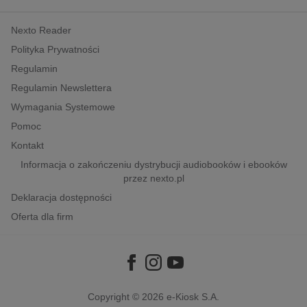
kobiece, lifestyle, kultura
Nexto Reader
polityka, społeczno-informacyjne
Polityka Prywatności
psychologiczne
Regulamin
inne
Regulamin Newslettera
popularno-naukowe
Wymagania Systemowe
historia
Pomoc
zdrowie
Kontakt
religie
Informacja o zakończeniu dystrybucji audiobooków i ebooków
przez nexto.pl
Deklaracja dostępności
Oferta dla firm
Copyright © 2026
e-Kiosk S.A.