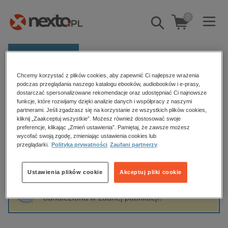
0
Pokaż/schowaj
wyszukiwarkę
E-prasa
Chcemy korzystać z plików cookies, aby zapewnić Ci najlepsze wrażenia
Kategorie
Strona główna
Agnieszka Naumiuk
podczas przeglądania naszego katalogu ebooków, audiobooków i e-prasy,
dostarczać spersonalizowane rekomendacje oraz udostępniać Ci najnowsze
Zobacz wszystkie E-prasa
funkcje, które rozwijamy dzięki analizie danych i współpracy z naszymi
partnerami. Jeśli zgadzasz się na korzystanie ze wszystkich plików cookies,
Agnieszka Naumiuk
kliknij „Zaakceptuj wszystkie”. Możesz również dostosować swoje
budownictwo, aranżacja wnętrz
preferencje, klikając „Zmień ustawienia”. Pamiętaj, że zawsze możesz
biznesowe, branżowe, gospodarka
wycofać swoją zgodę, zmieniając ustawienia cookies lub
przeglądarki.
Polityka prywatności
Zaufani partnerzy
darmowe wydania
Sortowanie
Filtrowanie
dzienniki
Ustawienia plików cookie
Akceptuj pliki cookie
edukacja
Fraza "
Agnieszka Naumiuk
" nie została
hobby, sport, rozrywka
odnaleziona w żadnej publikacji.
komputery, internet, technologie, informatyka