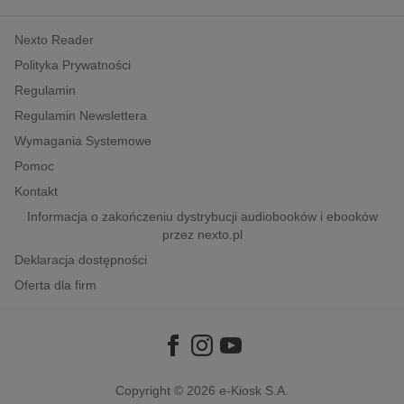
kobiece, lifestyle, kultura
Nexto Reader
polityka, społeczno-informacyjne
Polityka Prywatności
psychologiczne
Regulamin
inne
Regulamin Newslettera
popularno-naukowe
Wymagania Systemowe
historia
Pomoc
zdrowie
Kontakt
religie
Informacja o zakończeniu dystrybucji audiobooków i ebooków
przez nexto.pl
Deklaracja dostępności
Oferta dla firm
Copyright © 2026
e-Kiosk S.A.