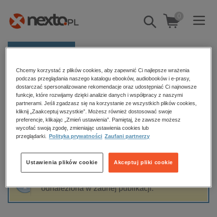
0
Pokaż/schowaj
wyszukiwarkę
E-prasa
Chcemy korzystać z plików cookies, aby zapewnić Ci najlepsze wrażenia
Kategorie
Strona główna
Agnieszka Wsół
podczas przeglądania naszego katalogu ebooków, audiobooków i e-prasy,
dostarczać spersonalizowane rekomendacje oraz udostępniać Ci najnowsze
Zobacz wszystkie E-prasa
funkcje, które rozwijamy dzięki analizie danych i współpracy z naszymi
partnerami. Jeśli zgadzasz się na korzystanie ze wszystkich plików cookies,
Agnieszka Wsół
kliknij „Zaakceptuj wszystkie”. Możesz również dostosować swoje
budownictwo, aranżacja wnętrz
preferencje, klikając „Zmień ustawienia”. Pamiętaj, że zawsze możesz
wycofać swoją zgodę, zmieniając ustawienia cookies lub
biznesowe, branżowe, gospodarka
przeglądarki.
Polityka prywatności
Zaufani partnerzy
darmowe wydania
Sortowanie
Filtrowanie
dzienniki
Ustawienia plików cookie
Akceptuj pliki cookie
edukacja
Fraza "
Agnieszka Wsół
" nie została
hobby, sport, rozrywka
odnaleziona w żadnej publikacji.
komputery, internet, technologie, informatyka