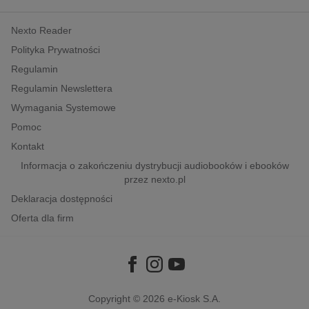
kobiece, lifestyle, kultura
Nexto Reader
polityka, społeczno-informacyjne
Polityka Prywatności
psychologiczne
Regulamin
inne
Regulamin Newslettera
popularno-naukowe
Wymagania Systemowe
historia
Pomoc
zdrowie
Kontakt
religie
Informacja o zakończeniu dystrybucji audiobooków i ebooków
przez nexto.pl
Deklaracja dostępności
Oferta dla firm
Copyright © 2026
e-Kiosk S.A.