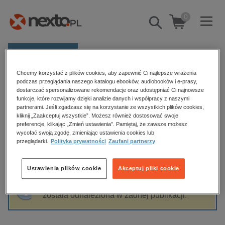
0
Pokaż/schowaj
wyszukiwarkę
E-prasa
Chcemy korzystać z plików cookies, aby zapewnić Ci najlepsze wrażenia
Kategorie
Strona główna
Aleksandra Zagórska-Chabros
podczas przeglądania naszego katalogu ebooków, audiobooków i e-prasy,
dostarczać spersonalizowane rekomendacje oraz udostępniać Ci najnowsze
Zobacz wszystkie E-prasa
funkcje, które rozwijamy dzięki analizie danych i współpracy z naszymi
partnerami. Jeśli zgadzasz się na korzystanie ze wszystkich plików cookies,
Aleksandra Zagórska-Chabros
kliknij „Zaakceptuj wszystkie”. Możesz również dostosować swoje
budownictwo, aranżacja wnętrz
preferencje, klikając „Zmień ustawienia”. Pamiętaj, że zawsze możesz
wycofać swoją zgodę, zmieniając ustawienia cookies lub
biznesowe, branżowe, gospodarka
przeglądarki.
Polityka prywatności
Zaufani partnerzy
darmowe wydania
Sortowanie
Filtrowanie
dzienniki
Ustawienia plików cookie
Akceptuj pliki cookie
edukacja
Fraza "
Aleksandra Zagórska-Chabros
" nie
hobby, sport, rozrywka
została odnaleziona w żadnej publikacji.
komputery, internet, technologie, informatyka