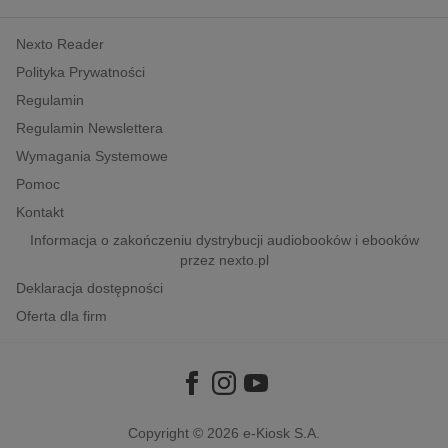
kobiece, lifestyle, kultura
Nexto Reader
polityka, społeczno-informacyjne
Polityka Prywatności
psychologiczne
Regulamin
inne
Regulamin Newslettera
popularno-naukowe
Wymagania Systemowe
historia
Pomoc
zdrowie
Kontakt
religie
Informacja o zakończeniu dystrybucji audiobooków i ebooków
przez nexto.pl
Deklaracja dostępności
Oferta dla firm
Copyright © 2026
e-Kiosk S.A.