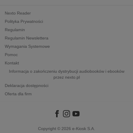
kobiece, lifestyle, kultura
Nexto Reader
polityka, społeczno-informacyjne
Polityka Prywatności
psychologiczne
Regulamin
inne
Regulamin Newslettera
popularno-naukowe
Wymagania Systemowe
historia
Pomoc
zdrowie
Kontakt
religie
Informacja o zakończeniu dystrybucji audiobooków i ebooków
przez nexto.pl
Deklaracja dostępności
Oferta dla firm
Copyright © 2026
e-Kiosk S.A.