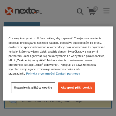
0
Pokaż/schowaj
wyszukiwarkę
E-prasa
Chcemy korzystać z plików cookies, aby zapewnić Ci najlepsze wrażenia
Kategorie
Strona główna
Alfred Bester
podczas przeglądania naszego katalogu ebooków, audiobooków i e-prasy,
dostarczać spersonalizowane rekomendacje oraz udostępniać Ci najnowsze
Zobacz wszystkie E-prasa
funkcje, które rozwijamy dzięki analizie danych i współpracy z naszymi
partnerami. Jeśli zgadzasz się na korzystanie ze wszystkich plików cookies,
Alfred Bester
kliknij „Zaakceptuj wszystkie”. Możesz również dostosować swoje
budownictwo, aranżacja wnętrz
preferencje, klikając „Zmień ustawienia”. Pamiętaj, że zawsze możesz
biznesowe, branżowe, gospodarka
wycofać swoją zgodę, zmieniając ustawienia cookies lub
przeglądarki.
Polityka prywatności
Zaufani partnerzy
darmowe wydania
Sortowanie
Filtrowanie
dzienniki
Ustawienia plików cookie
Akceptuj pliki cookie
edukacja
Fraza "
Alfred Bester
" nie została
hobby, sport, rozrywka
odnaleziona w żadnej publikacji.
komputery, internet, technologie, informatyka