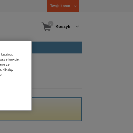
Twoje konto
0
Koszyk
 katalogu
wsze funkcje,
anie ze
, klikając
b