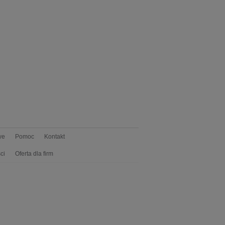
we
Pomoc
Kontakt
ci
Oferta dla firm