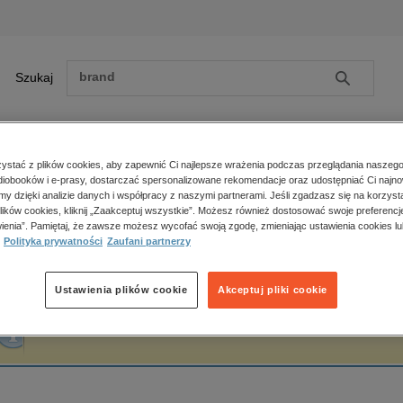
Szukaj
Szukaj
E-prasa
stać z plików cookies, aby zapewnić Ci najlepsze wrażenia podczas przeglądania naszego
iobooków i e-prasy, dostarczać spersonalizowane rekomendacje oraz udostępniać Ci najno
ona główna
Alicja Sieczych-Drzewiecka
amy dzięki analizie danych i współpracy z naszymi partnerami. Jeśli zgadzasz się na korzyst
lików cookies, kliknij „Zaakceptuj wszystkie”. Możesz również dostosować swoje preferencje
Zobacz wszystkie E-prasa
polityka, społeczno-informacyjne
ienia”. Pamiętaj, że zawsze możesz wycofać swoją zgodę, zmieniając ustawienia cookies lu
licja Sieczych-Drzewiecka
Polityka prywatności
Zaufani partnerzy
psychologiczne
inne
popularno-naukowe
Ustawienia plików cookie
Akceptuj pliki cookie
historia
Fraza "
Alicja Sieczych-Drzewiecka
" nie została odnaleziona w żadnej publikacji.
zdrowie
religie