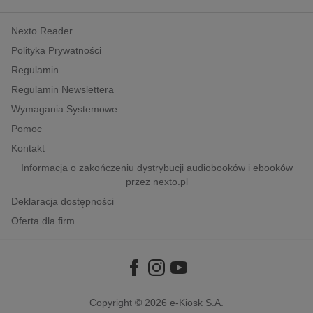
kobiece, lifestyle, kultura
Nexto Reader
polityka, społeczno-informacyjne
Polityka Prywatności
psychologiczne
Regulamin
inne
Regulamin Newslettera
popularno-naukowe
Wymagania Systemowe
historia
Pomoc
zdrowie
Kontakt
religie
Informacja o zakończeniu dystrybucji audiobooków i ebooków
przez nexto.pl
Deklaracja dostępności
Oferta dla firm
Copyright © 2026
e-Kiosk S.A.