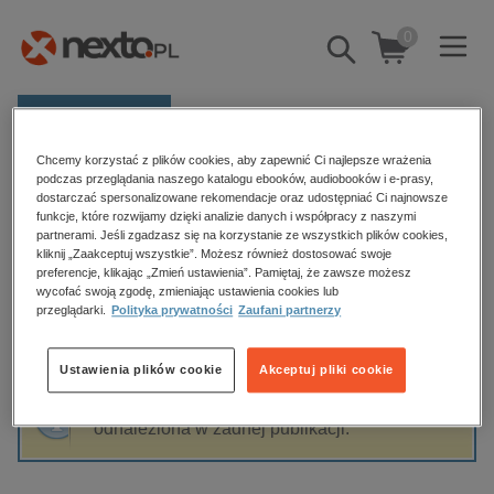
0
Pokaż/schowaj
wyszukiwarkę
E-prasa
Chcemy korzystać z plików cookies, aby zapewnić Ci najlepsze wrażenia
Kategorie
Strona główna
Amanda Dziubińska
podczas przeglądania naszego katalogu ebooków, audiobooków i e-prasy,
dostarczać spersonalizowane rekomendacje oraz udostępniać Ci najnowsze
Zobacz wszystkie E-prasa
funkcje, które rozwijamy dzięki analizie danych i współpracy z naszymi
partnerami. Jeśli zgadzasz się na korzystanie ze wszystkich plików cookies,
Amanda Dziubińska
kliknij „Zaakceptuj wszystkie”. Możesz również dostosować swoje
budownictwo, aranżacja wnętrz
preferencje, klikając „Zmień ustawienia”. Pamiętaj, że zawsze możesz
wycofać swoją zgodę, zmieniając ustawienia cookies lub
biznesowe, branżowe, gospodarka
przeglądarki.
Polityka prywatności
Zaufani partnerzy
darmowe wydania
Sortowanie
Filtrowanie
dzienniki
Ustawienia plików cookie
Akceptuj pliki cookie
edukacja
Fraza "
Amanda Dziubińska
" nie została
hobby, sport, rozrywka
odnaleziona w żadnej publikacji.
komputery, internet, technologie, informatyka