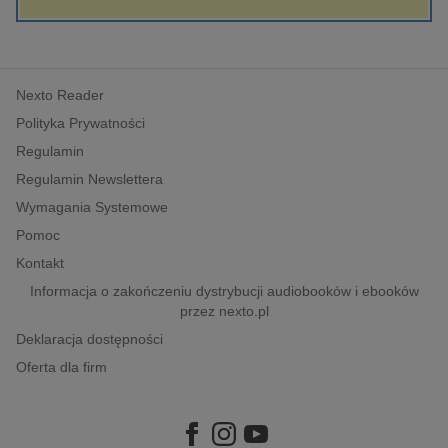
kobiece, lifestyle, kultura
polityka, społeczno-informacyjne
psychologiczne
Nexto Reader
inne
Polityka Prywatności
popularno-naukowe
Regulamin
historia
Regulamin Newslettera
zdrowie
Wymagania Systemowe
religie
Pomoc
Kontakt
Informacja o zakończeniu dystrybucji audiobooków i ebooków
przez nexto.pl
Deklaracja dostępności
Oferta dla firm