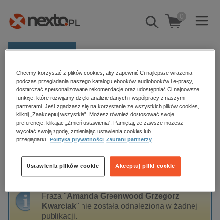
0
Pokaż/schowaj
wyszukiwarkę
E-prasa
Chcemy korzystać z plików cookies, aby zapewnić Ci najlepsze wrażenia
Kategorie
Strona główna
Amanda Greenwood Grzegorz Kwarciak
podczas przeglądania naszego katalogu ebooków, audiobooków i e-prasy,
dostarczać spersonalizowane rekomendacje oraz udostępniać Ci najnowsze
Zobacz wszystkie E-prasa
funkcje, które rozwijamy dzięki analizie danych i współpracy z naszymi
partnerami. Jeśli zgadzasz się na korzystanie ze wszystkich plików cookies,
Amanda Greenwood Grzegorz
kliknij „Zaakceptuj wszystkie”. Możesz również dostosować swoje
budownictwo, aranżacja wnętrz
preferencje, klikając „Zmień ustawienia”. Pamiętaj, że zawsze możesz
Kwarciak
biznesowe, branżowe, gospodarka
wycofać swoją zgodę, zmieniając ustawienia cookies lub
przeglądarki.
Polityka prywatności
Zaufani partnerzy
darmowe wydania
dzienniki
Ustawienia plików cookie
Akceptuj pliki cookie
Sortowanie
Filtrowanie
edukacja
hobby, sport, rozrywka
Fraza "
Amanda Greenwood Grzegorz
komputery, internet, technologie, informatyka
Kwarciak
" nie została odnaleziona w żadnej
publikacji.