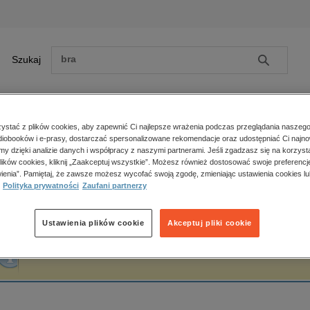
Szukaj
Szukaj
E-prasa
stać z plików cookies, aby zapewnić Ci najlepsze wrażenia podczas przeglądania naszego
iobooków i e-prasy, dostarczać spersonalizowane rekomendacje oraz udostępniać Ci najno
ona główna
Amanda Skenandore
amy dzięki analizie danych i współpracy z naszymi partnerami. Jeśli zgadzasz się na korzyst
lików cookies, kliknij „Zaakceptuj wszystkie”. Możesz również dostosować swoje preferencje
Zobacz wszystkie E-prasa
polityka, społeczno-informacyjne
ienia”. Pamiętaj, że zawsze możesz wycofać swoją zgodę, zmieniając ustawienia cookies lu
manda Skenandore
Polityka prywatności
Zaufani partnerzy
psychologiczne
inne
popularno-naukowe
Ustawienia plików cookie
Akceptuj pliki cookie
historia
Fraza "
Amanda Skenandore
" nie została odnaleziona w żadnej publikacji.
zdrowie
religie