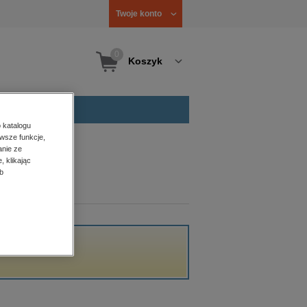
Twoje konto
0
Koszyk
 katalogu
wsze funkcje,
anie ze
, klikając
b