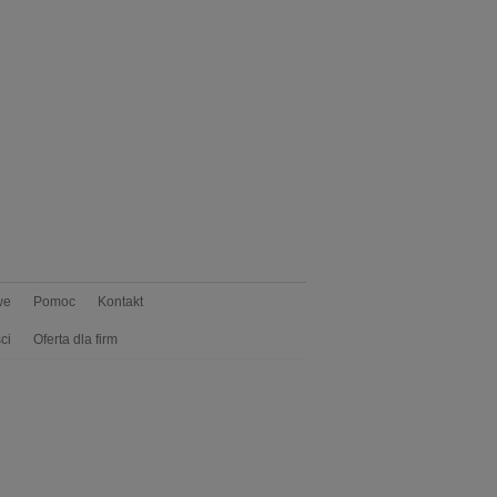
we
Pomoc
Kontakt
ci
Oferta dla firm