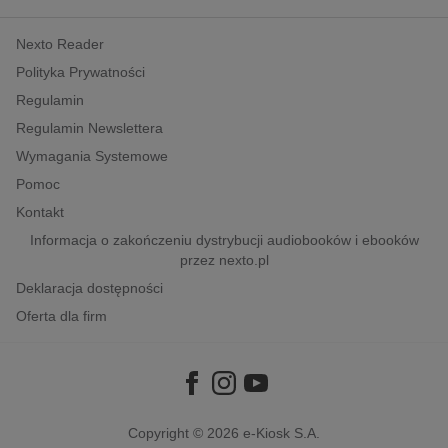
kobiece, lifestyle, kultura
Nexto Reader
polityka, społeczno-informacyjne
Polityka Prywatności
psychologiczne
Regulamin
inne
Regulamin Newslettera
popularno-naukowe
Wymagania Systemowe
historia
Pomoc
zdrowie
Kontakt
religie
Informacja o zakończeniu dystrybucji audiobooków i ebooków
przez nexto.pl
Deklaracja dostępności
Oferta dla firm
Copyright © 2026
e-Kiosk S.A.