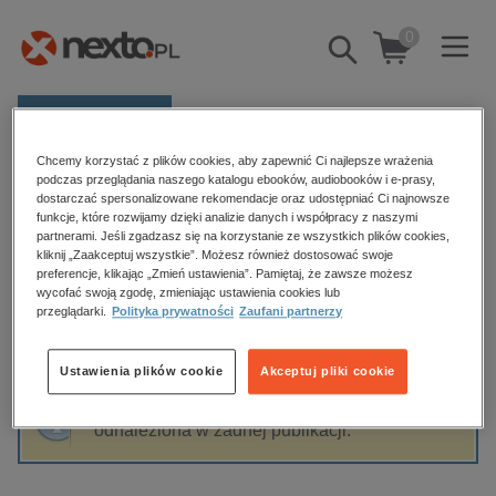
0
Pokaż/schowaj
wyszukiwarkę
E-prasa
Chcemy korzystać z plików cookies, aby zapewnić Ci najlepsze wrażenia
Kategorie
Strona główna
Andrzej Sadłowski
podczas przeglądania naszego katalogu ebooków, audiobooków i e-prasy,
dostarczać spersonalizowane rekomendacje oraz udostępniać Ci najnowsze
Zobacz wszystkie E-prasa
funkcje, które rozwijamy dzięki analizie danych i współpracy z naszymi
partnerami. Jeśli zgadzasz się na korzystanie ze wszystkich plików cookies,
Andrzej Sadłowski
kliknij „Zaakceptuj wszystkie”. Możesz również dostosować swoje
budownictwo, aranżacja wnętrz
preferencje, klikając „Zmień ustawienia”. Pamiętaj, że zawsze możesz
wycofać swoją zgodę, zmieniając ustawienia cookies lub
biznesowe, branżowe, gospodarka
przeglądarki.
Polityka prywatności
Zaufani partnerzy
darmowe wydania
Sortowanie
Filtrowanie
dzienniki
Ustawienia plików cookie
Akceptuj pliki cookie
edukacja
Fraza "
Andrzej Sadłowski
" nie została
hobby, sport, rozrywka
odnaleziona w żadnej publikacji.
komputery, internet, technologie, informatyka