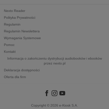
kobiece, lifestyle, kultura
Nexto Reader
polityka, społeczno-informacyjne
Polityka Prywatności
psychologiczne
Regulamin
inne
Regulamin Newslettera
popularno-naukowe
Wymagania Systemowe
historia
Pomoc
zdrowie
Kontakt
religie
Informacja o zakończeniu dystrybucji audiobooków i ebooków
przez nexto.pl
Deklaracja dostępności
Oferta dla firm
Copyright © 2026
e-Kiosk S.A.