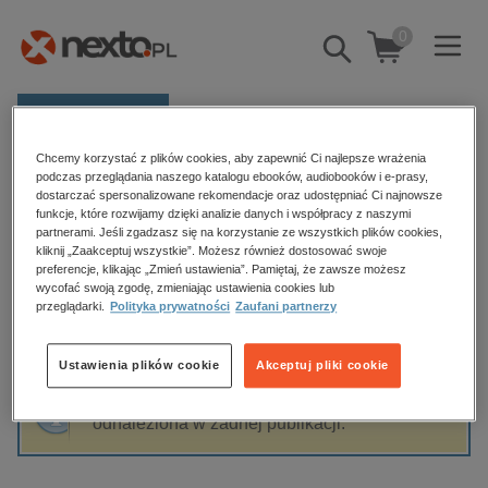
0
Pokaż/schowaj
wyszukiwarkę
E-prasa
Chcemy korzystać z plików cookies, aby zapewnić Ci najlepsze wrażenia
Kategorie
Strona główna
Anna Senczuk
podczas przeglądania naszego katalogu ebooków, audiobooków i e-prasy,
dostarczać spersonalizowane rekomendacje oraz udostępniać Ci najnowsze
Zobacz wszystkie E-prasa
funkcje, które rozwijamy dzięki analizie danych i współpracy z naszymi
partnerami. Jeśli zgadzasz się na korzystanie ze wszystkich plików cookies,
Anna Senczuk
kliknij „Zaakceptuj wszystkie”. Możesz również dostosować swoje
budownictwo, aranżacja wnętrz
preferencje, klikając „Zmień ustawienia”. Pamiętaj, że zawsze możesz
wycofać swoją zgodę, zmieniając ustawienia cookies lub
biznesowe, branżowe, gospodarka
przeglądarki.
Polityka prywatności
Zaufani partnerzy
darmowe wydania
Sortowanie
Filtrowanie
dzienniki
Ustawienia plików cookie
Akceptuj pliki cookie
edukacja
Fraza "
Anna Senczuk
" nie została
hobby, sport, rozrywka
odnaleziona w żadnej publikacji.
komputery, internet, technologie, informatyka